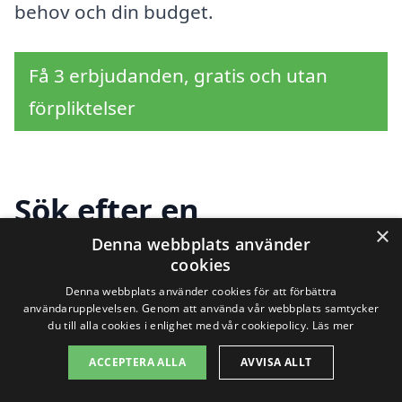
behov och din budget.
Få 3 erbjudanden, gratis och utan
förpliktelser
Sök efter en
×
professionell för
Denna webbplats använder
cookies
städhjälp i andra städer
Denna webbplats använder cookies för att förbättra
användarupplevelsen. Genom att använda vår webbplats samtycker
nära Åkarp
du till alla cookies i enlighet med vår cookiepolicy.
Läs mer
ACCEPTERA ALLA
AVVISA ALLT