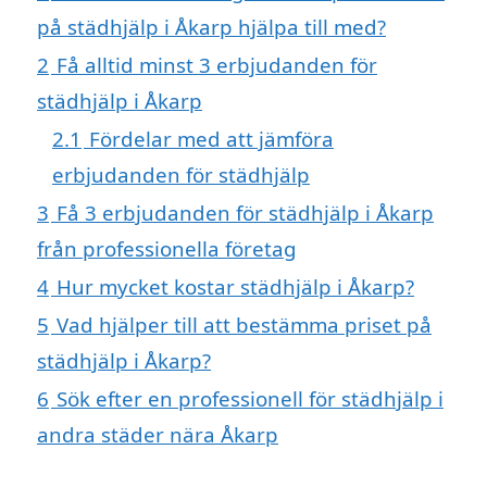
på städhjälp i Åkarp hjälpa till med?
2
Få alltid minst 3 erbjudanden för
städhjälp i Åkarp
2.1
Fördelar med att jämföra
erbjudanden för städhjälp
3
Få 3 erbjudanden för städhjälp i Åkarp
från professionella företag
4
Hur mycket kostar städhjälp i Åkarp?
5
Vad hjälper till att bestämma priset på
städhjälp i Åkarp?
6
Sök efter en professionell för städhjälp i
andra städer nära Åkarp