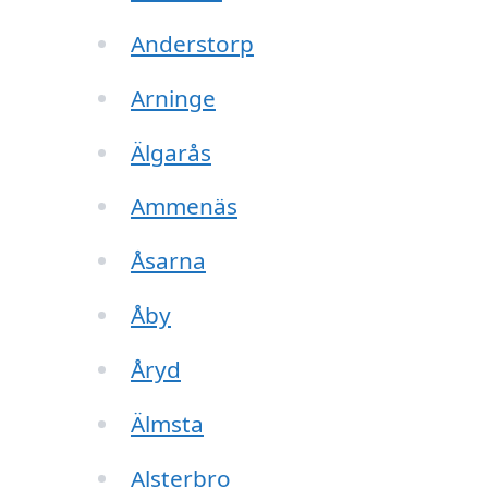
Anderstorp
Arninge
Älgarås
Ammenäs
Åsarna
Åby
Åryd
Älmsta
Alsterbro