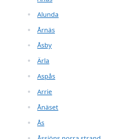
Alunda
Årnäs
Åsby
Ärla
Aspås
Arrie
Ånäset
Ås
Åssjöns norra strand