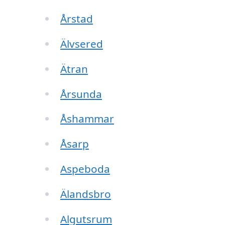
Årstad
Älvsered
Ätran
Årsunda
Åshammar
Åsarp
Aspeboda
Älandsbro
Algutsrum