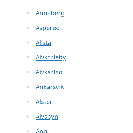
Anneberg
Äspered
Allsta
Älvkarleby
Älvkarleö
Ankarsvik
Alster
Älvsbyn
Äng