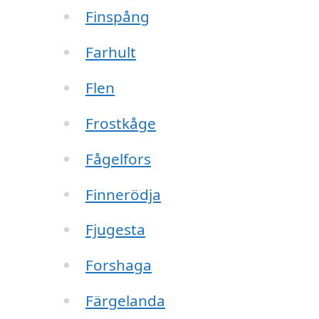
Finspång
Farhult
Flen
Frostkåge
Fågelfors
Finnerödja
Fjugesta
Forshaga
Färgelanda