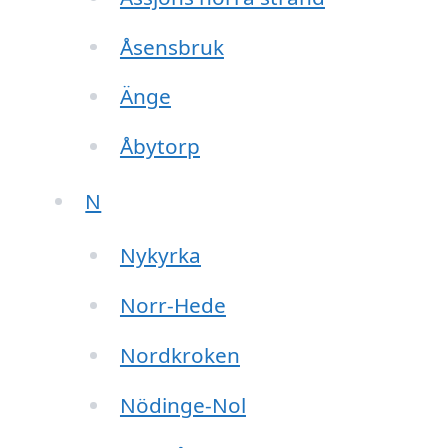
Åsensbruk
Änge
Åbytorp
N
Nykyrka
Norr-Hede
Nordkroken
Nödinge-Nol