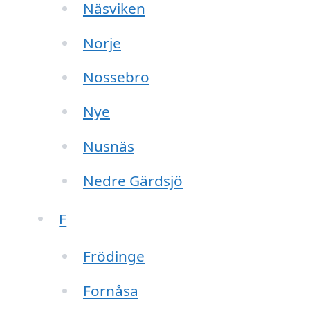
Näsviken
Norje
Nossebro
Nye
Nusnäs
Nedre Gärdsjö
F
Frödinge
Fornåsa