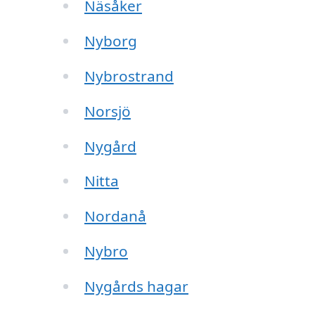
Näsåker
Nyborg
Nybrostrand
Norsjö
Nygård
Nitta
Nordanå
Nybro
Nygårds hagar