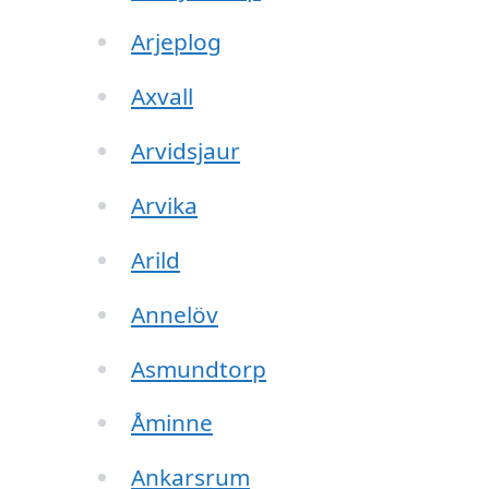
Arjeplog
Axvall
Arvidsjaur
Arvika
Arild
Annelöv
Asmundtorp
Åminne
Ankarsrum