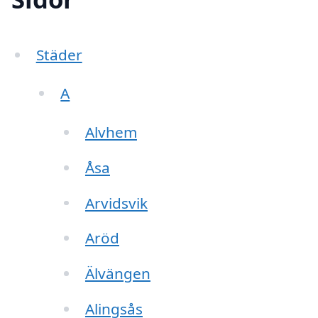
Städer
A
Alvhem
Åsa
Arvidsvik
Aröd
Älvängen
Alingsås