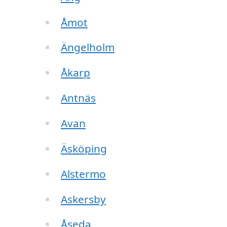
Åmot
Ängelholm
Åkarp
Antnäs
Avan
Äsköping
Alstermo
Askersby
Åseda