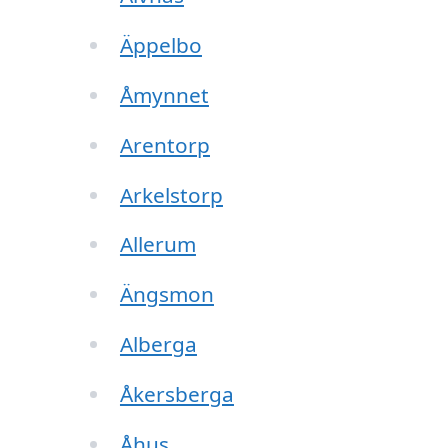
Äppelbo
Åmynnet
Arentorp
Arkelstorp
Allerum
Ängsmon
Alberga
Åkersberga
Åhus