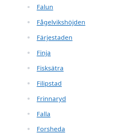
Falun
Fågelvikshöjden
Färjestaden
Finja
Fisksätra
Filipstad
Frinnaryd
Falla
Forsheda