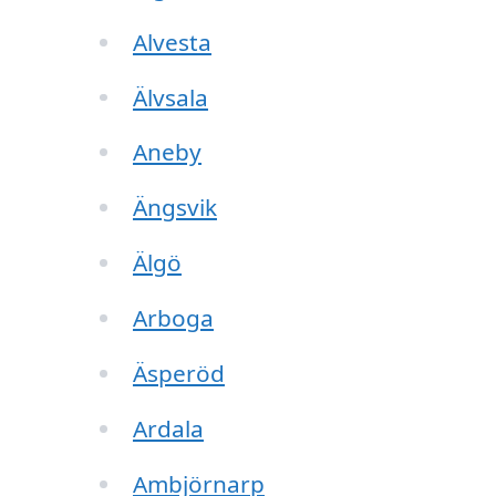
Alvesta
Älvsala
Aneby
Ängsvik
Älgö
Arboga
Äsperöd
Ardala
Ambjörnarp