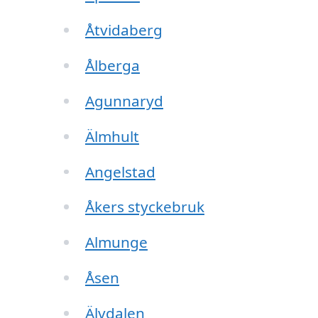
Åtvidaberg
Ålberga
Agunnaryd
Älmhult
Angelstad
Åkers styckebruk
Almunge
Åsen
Älvdalen