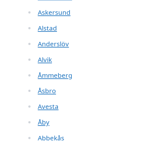
Askersund
Alstad
Anderslöv
Alvik
Åmmeberg
Åsbro
Avesta
Åby
Abbekås