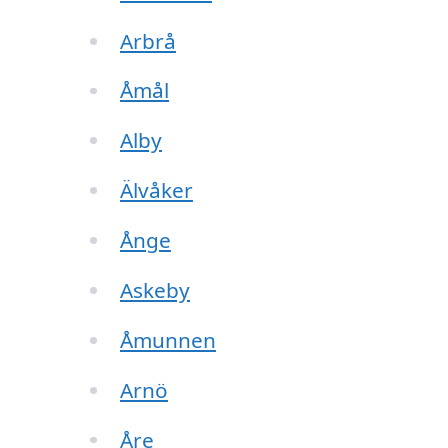
Arbrå
Åmål
Alby
Älvåker
Ånge
Askeby
Åmunnen
Arnö
Åre