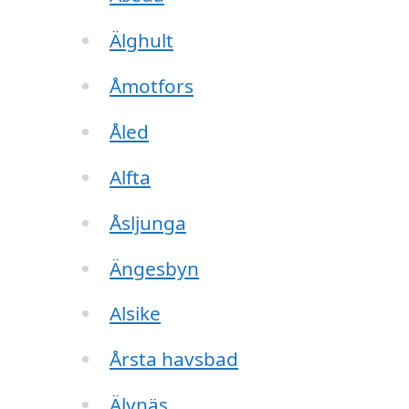
Älghult
Åmotfors
Åled
Alfta
Åsljunga
Ängesbyn
Alsike
Årsta havsbad
Älvnäs