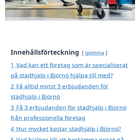
Innehållsförteckning
gömma
1
Vad kan ett företag som är specialiserat
på städhjälp i Björnö hjälpa till med?
2
Få alltid minst 3 erbjudanden för
städhjälp i Björnö
3
Få 3 erbjudanden för städhjälp i Björnö
från professionella företag
4
Hur mycket kostar städhjälp i Björnö?
5
Vad hjälper till att bestämma priset på