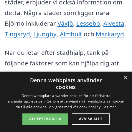
städer, erbjuder vi också information om
detta. Några städer som ligger nära
Björnö inkluderar
Växjö
,
Lessebo
,
Alvesta
,
Tingsryd
,
Ljungby
,
Älmhult
och
Markaryd
.
När du letar efter städhjälp, tänk på
följande faktorer som kan hjälpa dig att
fatta ett informerat beslut:
×
Denna webbplats använder
cookies
Erfarenhet och kvalifikationer hos
Denna webbplats använder cookies för att förbättra
användarupplevelsen. Genom att använda vår webbplats samtycker
städföretaget
du till alla cookies i enlighet med vår cookiepolicy.
Läs mer
Priser och tillgängliga paketlösningar
ACCEPTERA ALLA
AVVISA ALLT