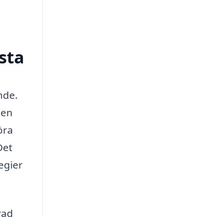
sta
nde.
 en
öra
Det
egier
vad