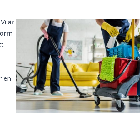
 Vi är
tform
tt
r en