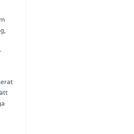
om
ng,
r
serat
ätt
ga