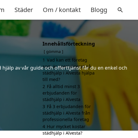
m
Städer
Om / kontakt
Blogg
Innehållsförteckning
gömma
1
Vad kan ett företag
som är specialiserat på
hjälp av vår guide och offerttjänst får du en enkel och
städhjälp i Alvesta hjälpa
till med?
2
Få alltid minst 3
erbjudanden för
städhjälp i Alvesta
3
Få 3 erbjudanden för
städhjälp i Alvesta från
professionella företag
4
Hur mycket kostar
städhjälp i Alvesta?