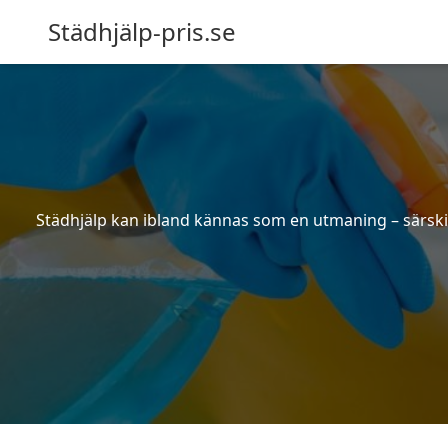
Städhjälp-pris.se
Städhjälp kan ibland kännas som en utmaning – särskilt