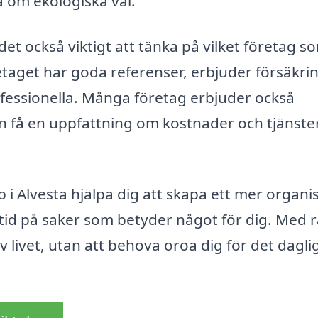
 om ekologiska val.
det också viktigt att tänka på vilket företag s
öretaget har goda referenser, erbjuder försäkri
ofessionella. Många företag erbjuder också
kan få en uppfattning om kostnader och tjänste
 i Alvesta hjälpa dig att skapa ett mer organi
id på saker som betyder något för dig. Med r
av livet, utan att behöva oroa dig för det dagli