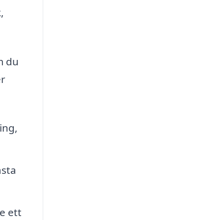
,
m du
er
ing,
ästa
e ett