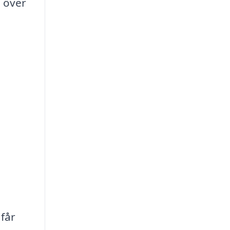
d över
h
 får