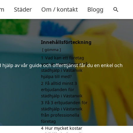
m
Städer
Om / kontakt
Blogg
Innehållsförteckning
gömma
1
Vad kan ett företag
som är specialiserat på
hjälp av vår guide och offerttjänst får du en enkel och
städhjälp i Västanvik
hjälpa till med?
2
Få alltid minst 3
erbjudanden för
städhjälp i Västanvik
3
Få 3 erbjudanden för
städhjälp i Västanvik
från professionella
företag
4
Hur mycket kostar