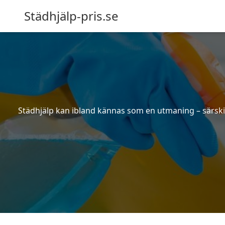
Städhjälp-pris.se
Städhjälp kan ibland kännas som en utmaning – särskilt