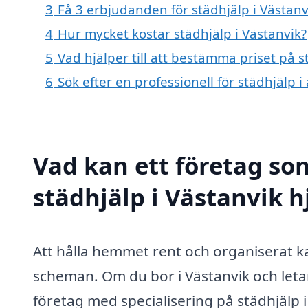
3
Få 3 erbjudanden för städhjälp i Västanv
4
Hur mycket kostar städhjälp i Västanvik?
5
Vad hjälper till att bestämma priset på s
6
Sök efter en professionell för städhjälp 
Vad kan ett företag som
städhjälp i Västanvik h
Att hålla hemmet rent och organiserat k
scheman. Om du bor i Västanvik och letar
företag med specialisering på städhjälp 