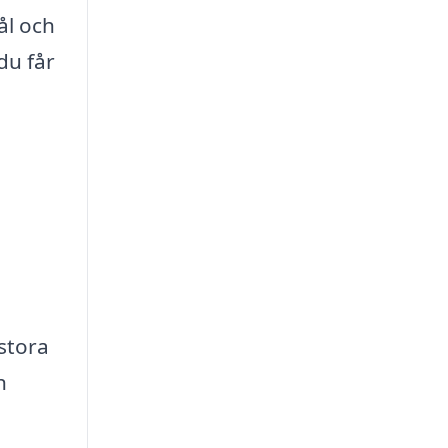
ål och
du får
stora
h