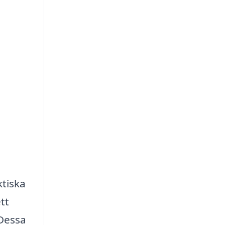
ktiska
tt
 Dessa