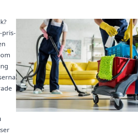
ik?
-pris-
en
t om
ing
rserna
rade
u
iser