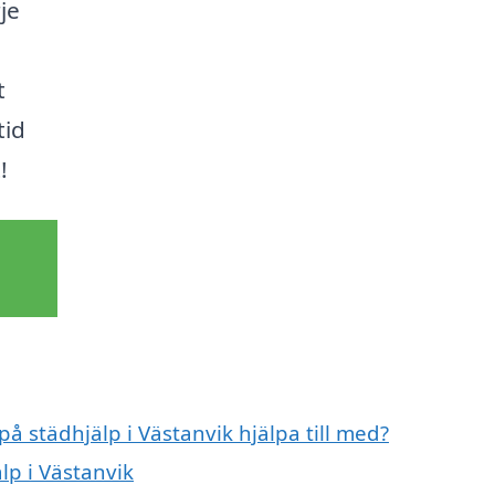
je
t
tid
!
på städhjälp i Västanvik hjälpa till med?
lp i Västanvik