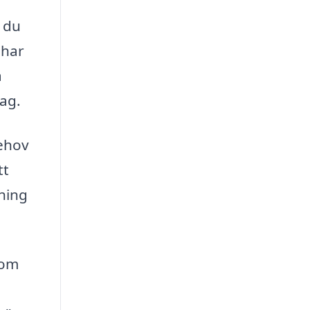
n du
 har
a
tag.
behov
tt
tning
 om