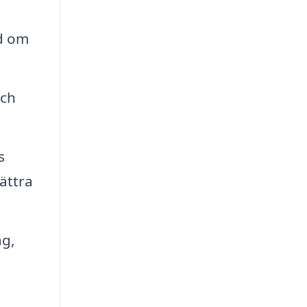
nd om
och
s
ättra
ag,