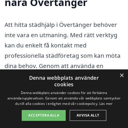
nära Övertänger
Att hitta städhjälp i Övertänger behöver
inte vara en utmaning. Med rätt verktyg
kan du enkelt få kontakt med
professionella städföretag som kan möta
dina behov. Genom att använda en
×
plattform som xn--stdhjlp-pris-hcbd.se
Denna webbplats använder
cookies
kan du jämföra olika tjänster och priser
Denna webbplats använder cookies för att förbättra
för städhjälp i ditt område. Plattformen
användarupplevelsen. Genom att använda vår webbplats samtycker
du till alla cookies i enlighet med vår cookiepolicy.
Läs mer
gör det smidigt att begära offerter från
ACCEPTERA ALLA
AVVISA ALLT
flera städfirmor, så att du kan välja det
alternativ som passar dig bäst.