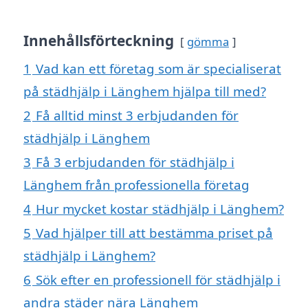
Innehållsförteckning
gömma
1
Vad kan ett företag som är specialiserat
på städhjälp i Länghem hjälpa till med?
2
Få alltid minst 3 erbjudanden för
städhjälp i Länghem
3
Få 3 erbjudanden för städhjälp i
Länghem från professionella företag
4
Hur mycket kostar städhjälp i Länghem?
5
Vad hjälper till att bestämma priset på
städhjälp i Länghem?
6
Sök efter en professionell för städhjälp i
andra städer nära Länghem