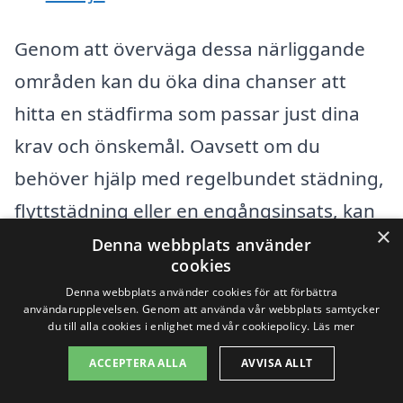
Genom att överväga dessa närliggande
områden kan du öka dina chanser att
hitta en städfirma som passar just dina
krav och önskemål. Oavsett om du
behöver hjälp med regelbundet städning,
flyttstädning eller en engångsinsats, kan
×
du bekvämt begära offert online och få
Denna webbplats använder
cookies
svar snabbt.
Denna webbplats använder cookies för att förbättra
användarupplevelsen. Genom att använda vår webbplats samtycker
du till alla cookies i enlighet med vår cookiepolicy.
Läs mer
Att använda en plattform som vår innebär
också att du kan läsa recensioner och
ACCEPTERA ALLA
AVVISA ALLT
betyg från andra kunder. Detta kan ge dig