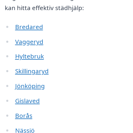
kan hitta effektiv städhjälp:
Bredared
Vaggeryd
Hyltebruk
Skillingaryd
Jönköping
Gislaved
Borås
Nässjö