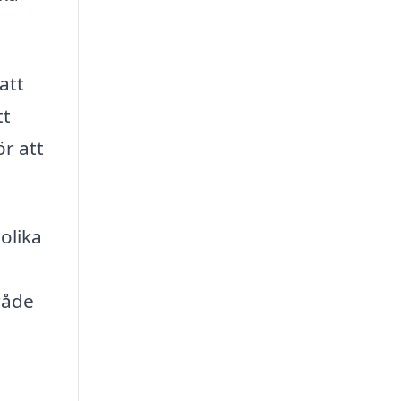
att
tt
ör att
olika
mråde