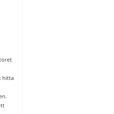
toret
 hitta
en.
tt