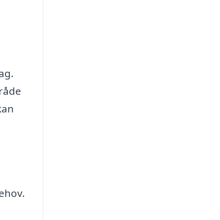
ag.
mråde
kan
behov.