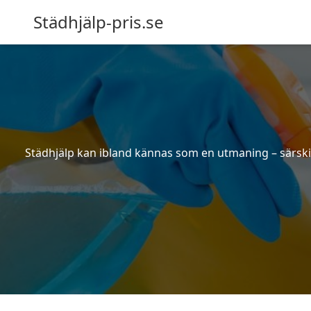
Städhjälp-pris.se
Städhjälp kan ibland kännas som en utmaning – särskilt