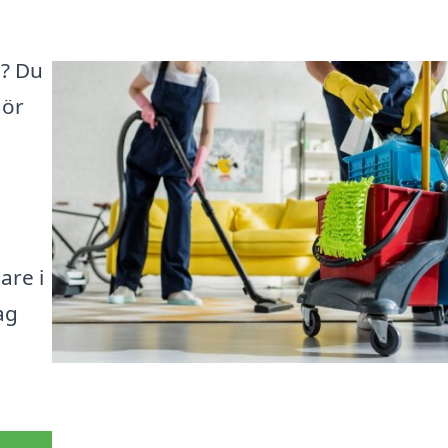
d? Du
gör
are i
ag