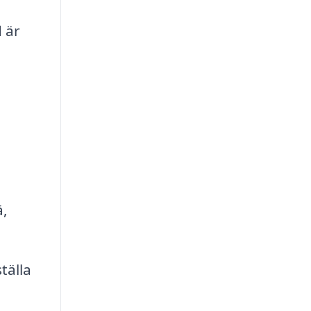
 är
ä,
tälla