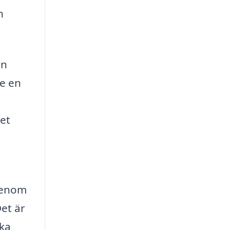
h
in
ge en
et
 Genom
et är
ika