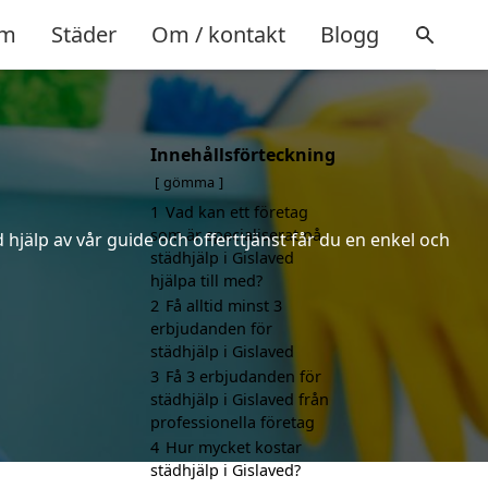
m
Städer
Om / kontakt
Blogg
Innehållsförteckning
gömma
1
Vad kan ett företag
som är specialiserat på
hjälp av vår guide och offerttjänst får du en enkel och
städhjälp i Gislaved
hjälpa till med?
2
Få alltid minst 3
erbjudanden för
städhjälp i Gislaved
3
Få 3 erbjudanden för
städhjälp i Gislaved från
professionella företag
4
Hur mycket kostar
städhjälp i Gislaved?