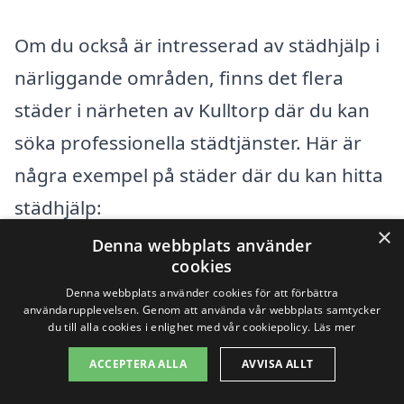
Om du också är intresserad av städhjälp i
närliggande områden, finns det flera
städer i närheten av Kulltorp där du kan
söka professionella städtjänster. Här är
några exempel på städer där du kan hitta
städhjälp:
×
Denna webbplats använder
Gnosjö
cookies
Denna webbplats använder cookies för att förbättra
Hillerstorp
användarupplevelsen. Genom att använda vår webbplats samtycker
du till alla cookies i enlighet med vår cookiepolicy.
Läs mer
Anderstorp
ACCEPTERA ALLA
AVVISA ALLT
Bredaryd