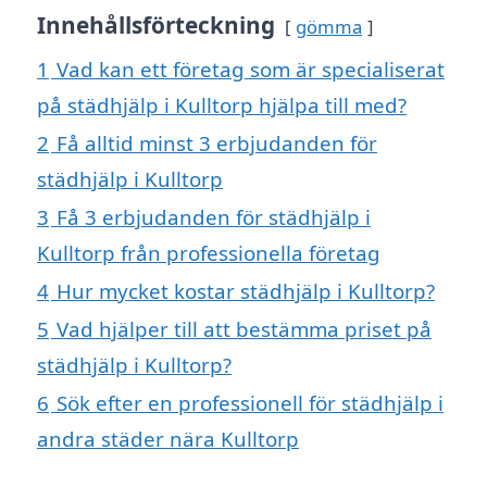
Innehållsförteckning
gömma
1
Vad kan ett företag som är specialiserat
på städhjälp i Kulltorp hjälpa till med?
2
Få alltid minst 3 erbjudanden för
städhjälp i Kulltorp
3
Få 3 erbjudanden för städhjälp i
Kulltorp från professionella företag
4
Hur mycket kostar städhjälp i Kulltorp?
5
Vad hjälper till att bestämma priset på
städhjälp i Kulltorp?
6
Sök efter en professionell för städhjälp i
andra städer nära Kulltorp