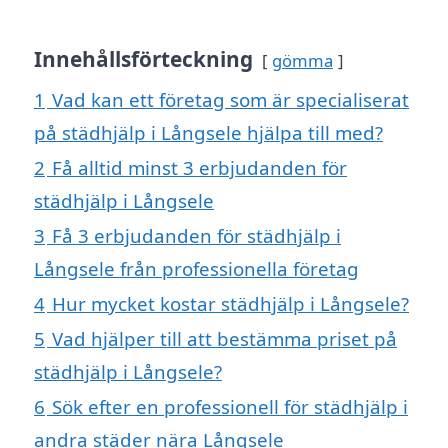
Innehållsförteckning
gömma
1
Vad kan ett företag som är specialiserat
på städhjälp i Långsele hjälpa till med?
2
Få alltid minst 3 erbjudanden för
städhjälp i Långsele
3
Få 3 erbjudanden för städhjälp i
Långsele från professionella företag
4
Hur mycket kostar städhjälp i Långsele?
5
Vad hjälper till att bestämma priset på
städhjälp i Långsele?
6
Sök efter en professionell för städhjälp i
andra städer nära Långsele