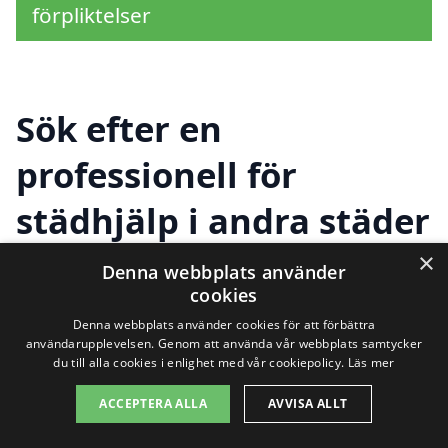
förpliktelser
Sök efter en
professionell för
städhjälp i andra städer
nära Långsele
×
Denna webbplats använder
cookies
Denna webbplats använder cookies för att förbättra
Att hitta städhjälp i Långsele behöver inte
användarupplevelsen. Genom att använda vår webbplats samtycker
du till alla cookies i enlighet med vår cookiepolicy.
Läs mer
vara en utmaning. Med vår plattform kan
ACCEPTERA ALLA
AVVISA ALLT
du enkelt få kontakt med pålitliga