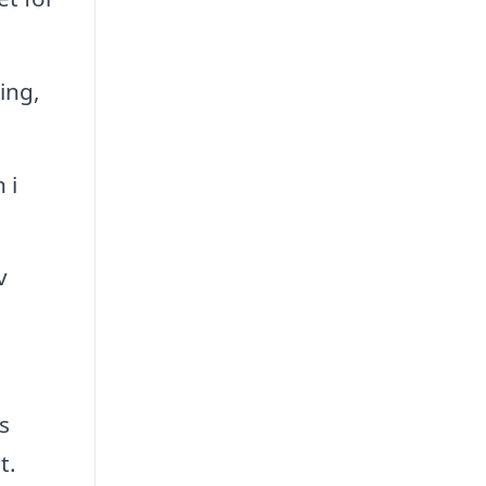
ing,
 i
v
s
t.