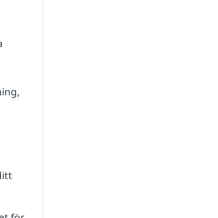
a
ing,
itt
t för