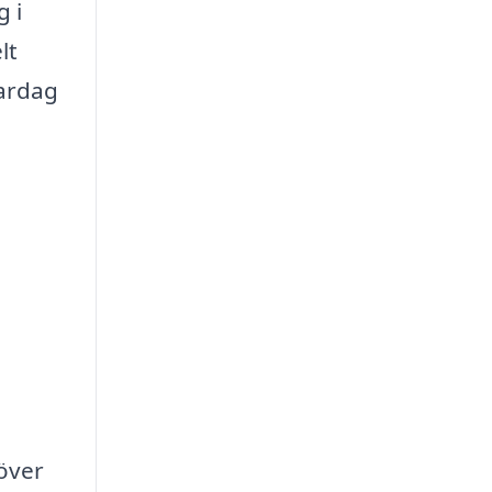
g i
lt
vardag
 över