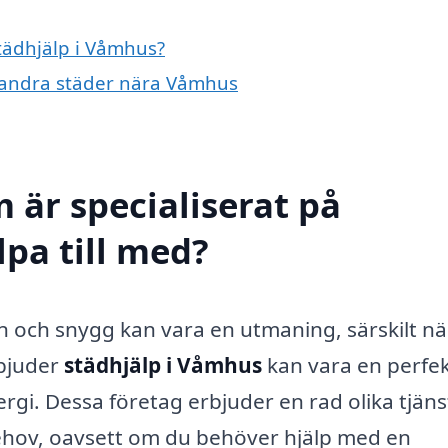
städhjälp i Våmhus?
 i andra städer nära Våmhus
 är specialiserat på
lpa till med?
ren och snygg kan vara en utmaning, särskilt n
rbjuder
städhjälp i Våmhus
kan vara en perfe
nergi. Dessa företag erbjuder en rad olika tjäns
behov, oavsett om du behöver hjälp med en