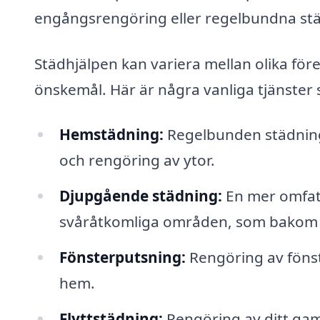
engångsrengöring eller regelbundna stä
Städhjälpen kan variera mellan olika för
önskemål. Här är några vanliga tjänster 
Hemstädning:
Regelbunden städning
och rengöring av ytor.
Djupgående städning:
En mer omfat
svåråtkomliga områden, som bakom m
Fönsterputsning:
Rengöring av fönste
hem.
Flyttstädning:
Rengöring av ditt gam