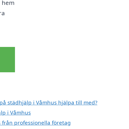
tt hem
ra
 på städhjälp i Våmhus hjälpa till med?
älp i Våmhus
 från professionella företag