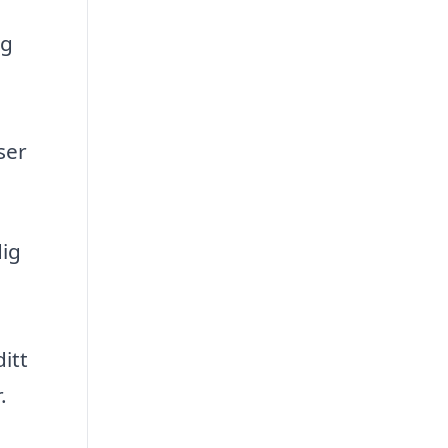
ag
ser
dig
itt
.