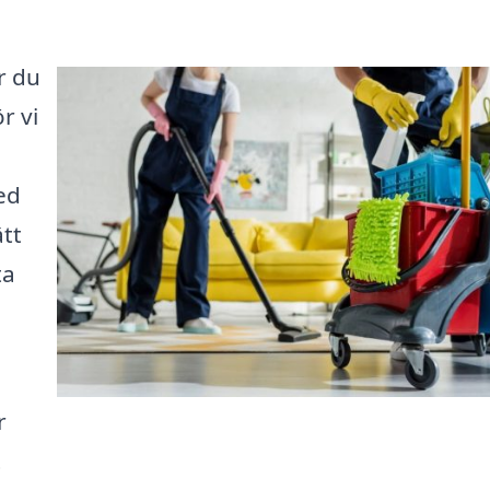
r du
r vi
ed
ätt
ta
r
t