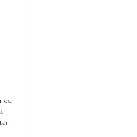
är du
kt
ter