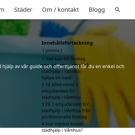
m
Städer
Om / kontakt
Blogg
Innehållsförteckning
gömma
1
Vad kan ett företag
som är specialiserat på
hjälp av vår guide och offerttjänst får du en enkel och
städhjälp i Våmhus
hjälpa till med?
2
Få alltid minst 3
erbjudanden för
städhjälp i Våmhus
3
Få 3 erbjudanden för
städhjälp i Våmhus från
professionella företag
4
Hur mycket kostar
städhjälp i Våmhus?