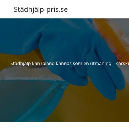
Städhjälp-pris.se
Städhjälp kan ibland kännas som en utmaning – särskilt