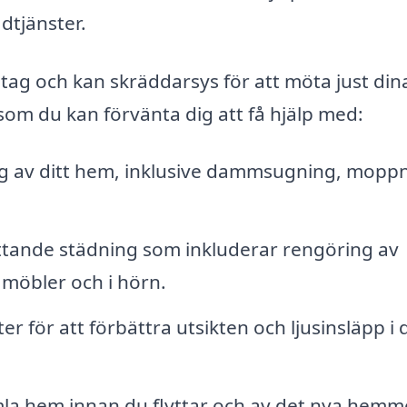
dtjänster.
etag och kan skräddarsys för att möta just din
som du kan förvänta dig att få hjälp med:
 av ditt hem, inklusive dammsugning, moppn
tande städning som inkluderar rengöring av
öbler och i hörn.
r för att förbättra utsikten och ljusinsläpp i d
la hem innan du flyttar och av det nya hemme