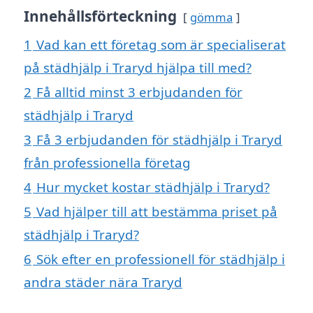
Innehållsförteckning
gömma
1
Vad kan ett företag som är specialiserat
på städhjälp i Traryd hjälpa till med?
2
Få alltid minst 3 erbjudanden för
städhjälp i Traryd
3
Få 3 erbjudanden för städhjälp i Traryd
från professionella företag
4
Hur mycket kostar städhjälp i Traryd?
5
Vad hjälper till att bestämma priset på
städhjälp i Traryd?
6
Sök efter en professionell för städhjälp i
andra städer nära Traryd