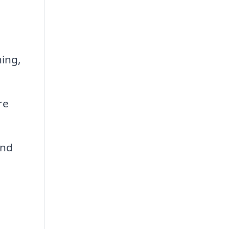
ing,
re
and