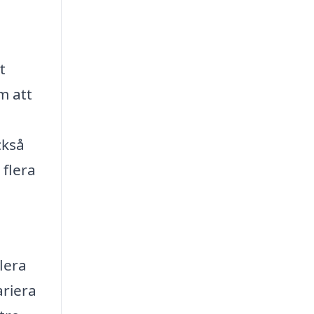
t
m att
ckså
 flera
lera
ariera