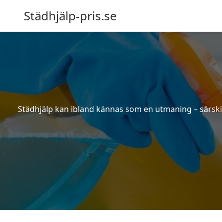
Städhjälp-pris.se
Städhjälp kan ibland kännas som en utmaning – särskilt