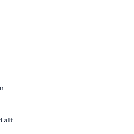
en
 allt