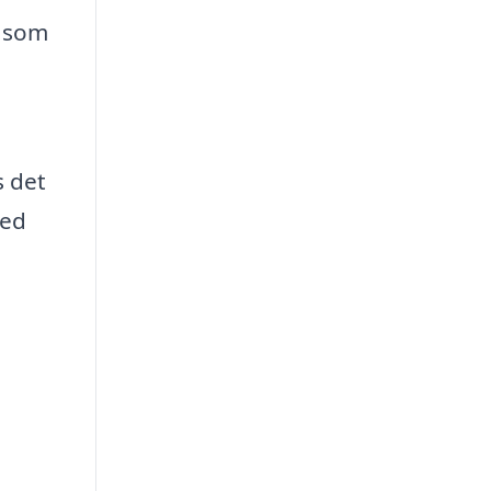
a som
s det
med