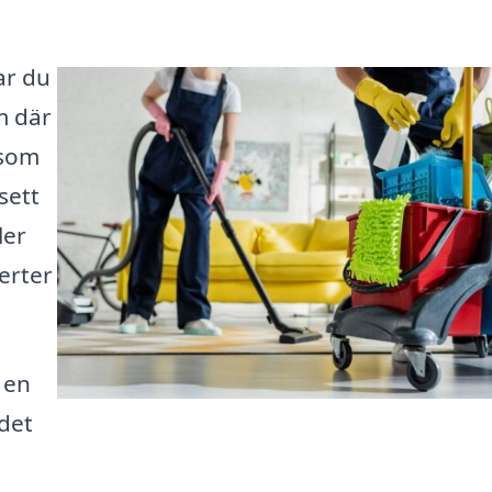
ar du
m där
 som
sett
ler
ferter
 en
 det