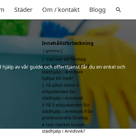
m
Städer
Om / kontakt
Blogg
Innehållsförteckning
gömma
1
Vad kan ett företag
som är specialiserat på
hjälp av vår guide och offerttjänst får du en enkel och
städhjälp i Arvidsvik
hjälpa till med?
2
Få alltid minst 3
erbjudanden för
städhjälp i Arvidsvik
3
Få 3 erbjudanden för
städhjälp i Arvidsvik från
professionella företag
4
Hur mycket kostar
städhjälp i Arvidsvik?