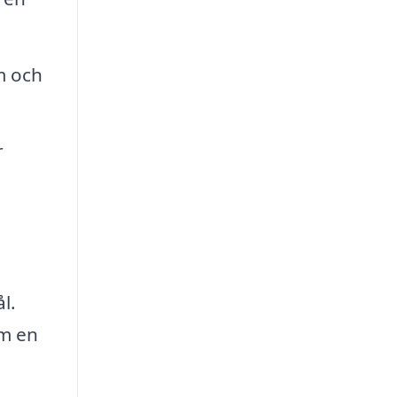
m och
r
l.
om en