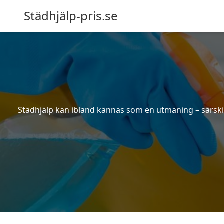
Städhjälp-pris.se
Städhjälp kan ibland kännas som en utmaning – särskilt