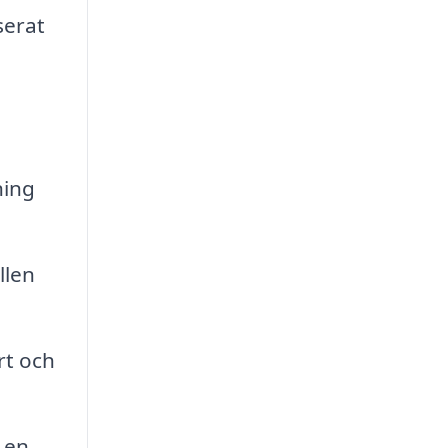
serat
ning
llen
rt och
 en