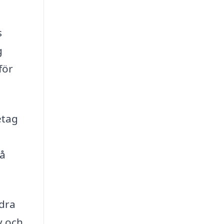
s
g
för
etag
få
idra
v och