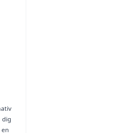
nativ
a dig
r en