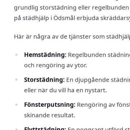
grundlig storstädning eller regelbunden
på städhjälp i Ödsmål erbjuda skräddars
Här är några av de tjänster som städhjäl
Hemstädning:
Regelbunden städning
och rengöring av ytor.
Storstädning:
En djupgående städning 
eller när du vill ha en nystart.
Fönsterputsning:
Rengöring av fönste
skinande resultat.
Flyttstädning:
En noggrant utförd stä