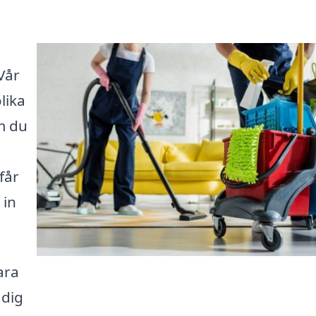
Vår
lika
m du
får
 in
ara
 dig