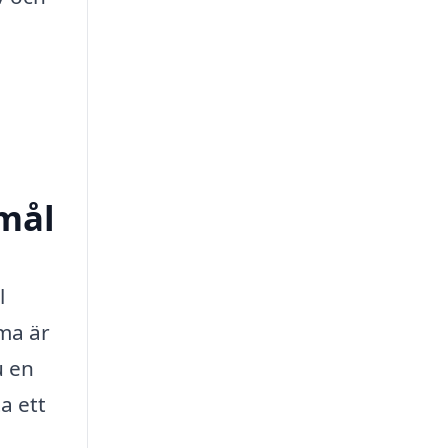
smål
l
ma är
u en
ta ett