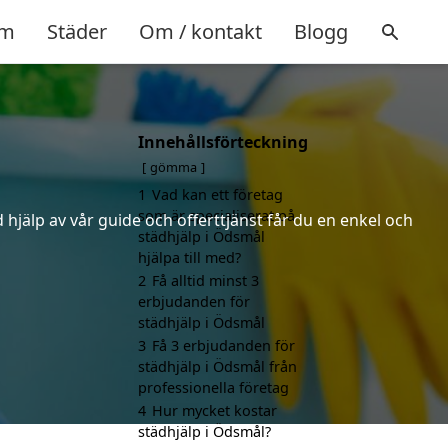
m
Städer
Om / kontakt
Blogg
Innehållsförteckning
gömma
1
Vad kan ett företag
som är specialiserat på
hjälp av vår guide och offerttjänst får du en enkel och
städhjälp i Ödsmål
hjälpa till med?
2
Få alltid minst 3
erbjudanden för
städhjälp i Ödsmål
3
Få 3 erbjudanden för
städhjälp i Ödsmål från
professionella företag
4
Hur mycket kostar
städhjälp i Ödsmål?