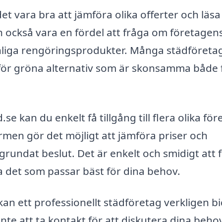
det vara bra att jämföra olika offerter och läsa
n också vara en fördel att fråga om företagen
nliga rengöringsprodukter. Många städföreta
rför gröna alternativ som är skonsamma både 
 kan du enkelt få tillgång till flera olika för
rmen gör det möjligt att jämföra priser och
välgrundat beslut. Det är enkelt och smidigt att 
tta det som passar bäst för dina behov.
kan ett professionellt städföretag verkligen b
 inte att ta kontakt för att diskutera dina beho