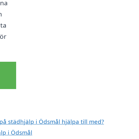
ina
m
sta
gör
på städhjälp i Ödsmål hjälpa till med?
älp i Ödsmål