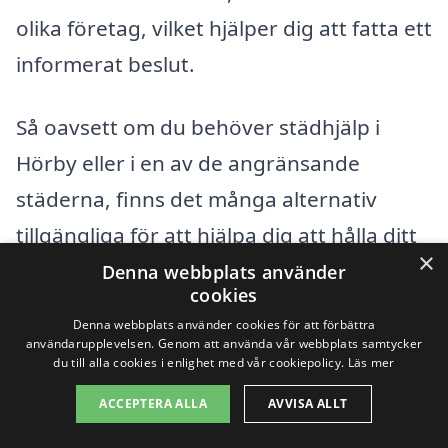
olika företag, vilket hjälper dig att fatta ett
informerat beslut.
Så oavsett om du behöver städhjälp i
Hörby eller i en av de angränsande
städerna, finns det många alternativ
tillgängliga för att hjälpa dig att hålla ditt
×
hem eller kontor rent och fräscht. Tveka
Denna webbplats använder
cookies
inte att utforska dina möjligheter!
Denna webbplats använder cookies för att förbättra
användarupplevelsen. Genom att använda vår webbplats samtycker
du till alla cookies i enlighet med vår cookiepolicy.
Läs mer
Få 3 erbjudanden, gratis och utan
ACCEPTERA ALLA
AVVISA ALLT
förpliktelser