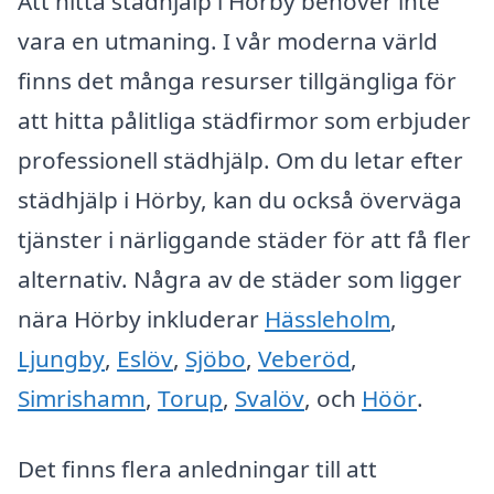
Att hitta städhjälp i Hörby behöver inte
vara en utmaning. I vår moderna värld
finns det många resurser tillgängliga för
att hitta pålitliga städfirmor som erbjuder
professionell städhjälp. Om du letar efter
städhjälp i Hörby, kan du också överväga
tjänster i närliggande städer för att få fler
alternativ. Några av de städer som ligger
nära Hörby inkluderar
Hässleholm
,
Ljungby
,
Eslöv
,
Sjöbo
,
Veberöd
,
Simrishamn
,
Torup
,
Svalöv
, och
Höör
.
Det finns flera anledningar till att