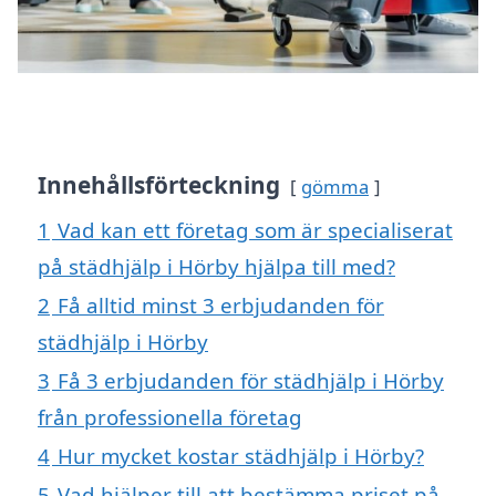
Innehållsförteckning
gömma
1
Vad kan ett företag som är specialiserat
på städhjälp i Hörby hjälpa till med?
2
Få alltid minst 3 erbjudanden för
städhjälp i Hörby
3
Få 3 erbjudanden för städhjälp i Hörby
från professionella företag
4
Hur mycket kostar städhjälp i Hörby?
5
Vad hjälper till att bestämma priset på