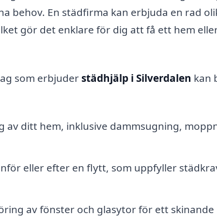
ina behov. En städfirma kan erbjuda en rad oli
lket gör det enklare för dig att få ett hem elle
etag som erbjuder
städhjälp i Silverdalen
kan b
g av ditt hem, inklusive dammsugning, mopp
nför eller efter en flytt, som uppfyller städkr
öring av fönster och glasytor för ett skinande