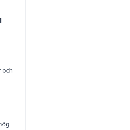
l
r och
 hög