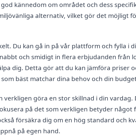
r god kännedom om området och dess specifi
jövänliga alternativ, vilket gör det möjligt fö
lt. Du kan gå in på vår plattform och fylla i d
nabbt och smidigt in flera erbjudanden från l
lpa dig. Detta gör att du kan jämföra priser 
get som bäst matchar dina behov och din budget
 verkligen göra en stor skillnad i din vardag.
fokusera på det som verkligen betyder något 
också försäkra dig om en hög standard och kva
 uppnå på egen hand.