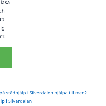
 läsa
och
ta
dig
em!
på städhjälp i Silverdalen hjälpa till med?
lp i Silverdalen