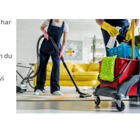
 har
m du
vi