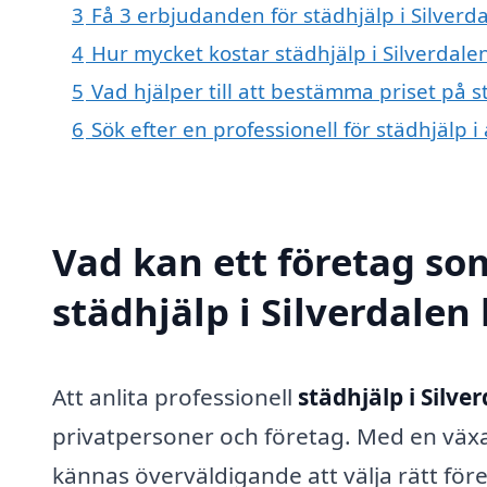
3
Få 3 erbjudanden för städhjälp i Silverda
4
Hur mycket kostar städhjälp i Silverdale
5
Vad hjälper till att bestämma priset på s
6
Sök efter en professionell för städhjälp 
Vad kan ett företag som
städhjälp i Silverdalen 
Att anlita professionell
städhjälp i Silve
privatpersoner och företag. Med en växa
kännas överväldigande att välja rätt fö