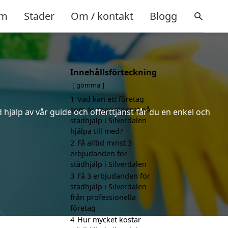
m
Städer
Om / kontakt
Blogg
Innehållsförteckning
gömma
1
Vad kan ett företag
som är specialiserat på
hjälp av vår guide och offerttjänst får du en enkel och
städhjälp i Silverdalen
hjälpa till med?
2
Få alltid minst 3
erbjudanden för
städhjälp i Silverdalen
3
Få 3 erbjudanden för
städhjälp i Silverdalen
från professionella
företag
4
Hur mycket kostar