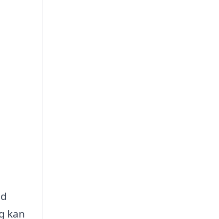
nd
ng kan