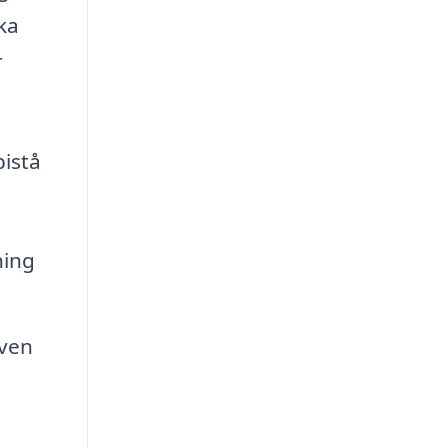
ka
r
istå
ning
aven