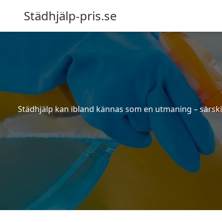
Städhjälp-pris.se
Städhjälp kan ibland kännas som en utmaning – särskilt