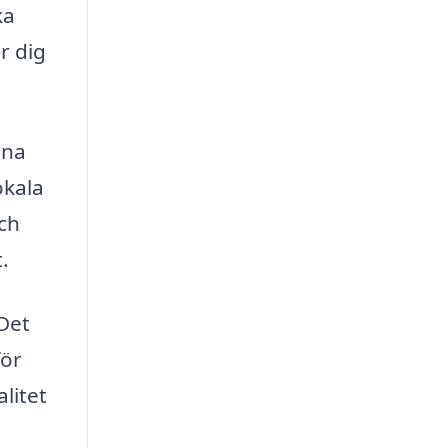
ka
r dig
ina
okala
och
.
 Det
för
litet