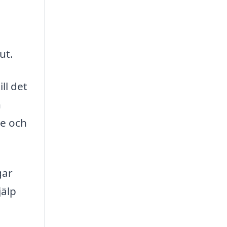
ut.
ll det
n
re och
gar
jälp