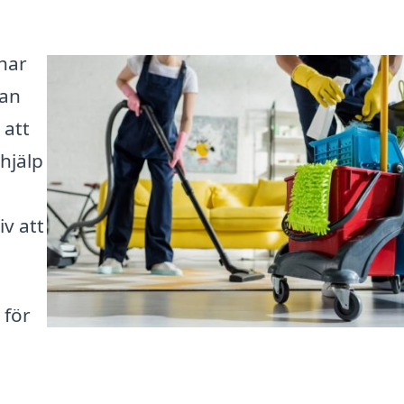
 har
kan
 att
hjälp
v att
 för