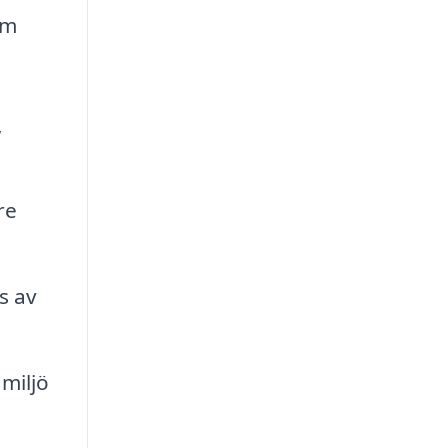
om
,
re
s av
miljö