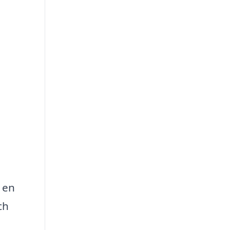
 en
ch