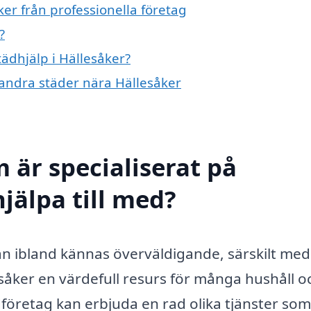
ker från professionella företag
?
tädhjälp i Hällesåker?
i andra städer nära Hällesåker
 är specialiserat på
hjälpa till med?
kan ibland kännas överväldigande, särskilt med
llesåker en värdefull resurs för många hushåll o
dföretag kan erbjuda en rad olika tjänster som