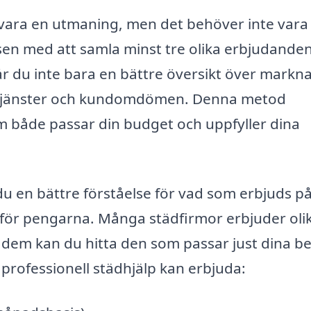
vara en utmaning, men det behöver inte vara 
ssen med att samla minst tre olika erbjudande
år du inte bara en bättre översikt över markn
r, tjänster och kundomdömen. Denna metod
som både passar din budget och uppfyller dina
u en bättre förståelse för vad som erbjuds p
för pengarna. Många städfirmor erbjuder oli
a dem kan du hitta den som passar just dina b
 professionell städhjälp kan erbjuda: