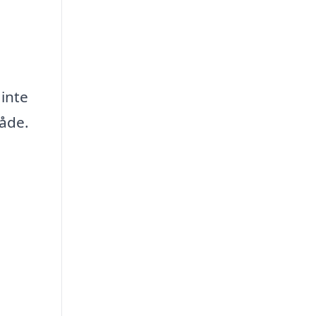
 inte
råde.