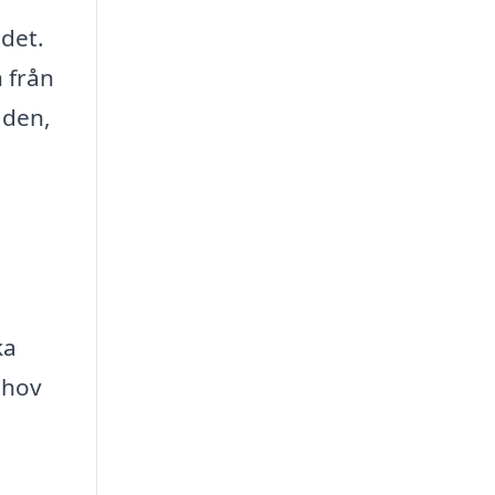
det.
n från
aden,
å
ka
ehov