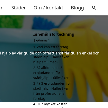
m
Städer
Om / kontakt
Blogg
Innehållsförteckning
gömma
1
Vad kan ett företag
som är specialiserat på
hjälp av vår guide och offerttjänst får du en enkel och
städhjälp i Hällesåker
hjälpa till med?
2
Få alltid minst 3
erbjudanden för
städhjälp i Hällesåker
3
Få 3 erbjudanden för
städhjälp i Hällesåker
från professionella
företag
4
Hur mycket kostar