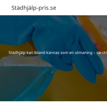
Städhjälp-pris.se
Städhjälp kan ibland kännas som en utmaning – särskilt