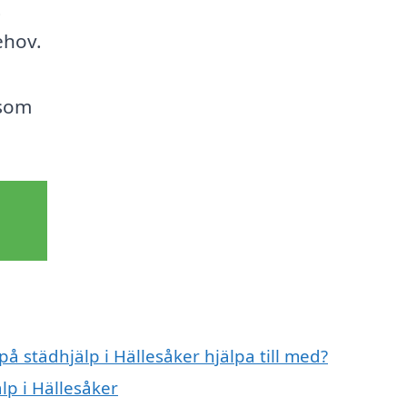
t
ehov.
 som
på städhjälp i Hällesåker hjälpa till med?
lp i Hällesåker