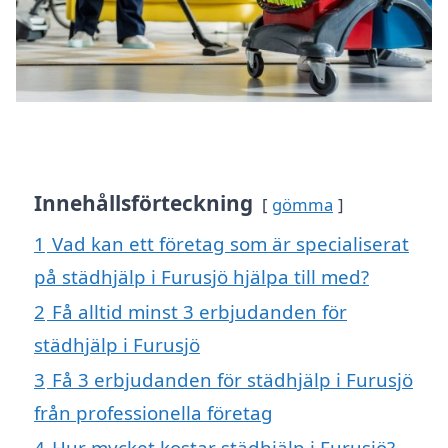
Innehållsförteckning
gömma
1
Vad kan ett företag som är specialiserat
på städhjälp i Furusjö hjälpa till med?
2
Få alltid minst 3 erbjudanden för
städhjälp i Furusjö
3
Få 3 erbjudanden för städhjälp i Furusjö
från professionella företag
4
Hur mycket kostar städhjälp i Furusjö?