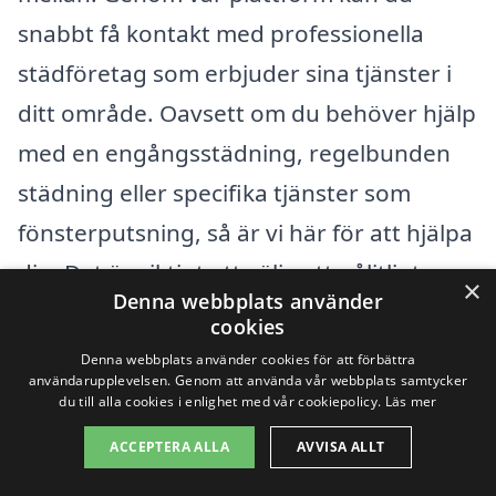
snabbt få kontakt med professionella
städföretag som erbjuder sina tjänster i
ditt område. Oavsett om du behöver hjälp
med en engångsstädning, regelbunden
städning eller specifika tjänster som
fönsterputsning, så är vi här för att hjälpa
dig. Det är viktigt att välja ett pålitligt
×
Denna webbplats använder
företag som kan möta dina specifika
cookies
behov.
Denna webbplats använder cookies för att förbättra
användarupplevelsen. Genom att använda vår webbplats samtycker
du till alla cookies i enlighet med vår cookiepolicy.
Läs mer
När du söker efter städhjälp i Furusjö kan
ACCEPTERA ALLA
AVVISA ALLT
det vara en bra idé att överväga