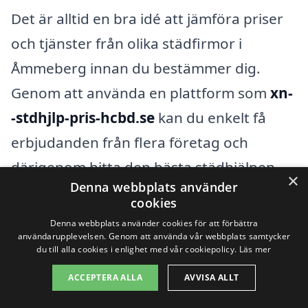
Det är alltid en bra idé att jämföra priser
och tjänster från olika städfirmor i
Åmmeberg innan du bestämmer dig.
Genom att använda en plattform som
xn-
-stdhjlp-pris-hcbd.se
kan du enkelt få
erbjudanden från flera företag och
därigenom hitta den bästa städhjälpen
×
Denna webbplats använder
som passar både dina behov och din
cookies
budget. Att begära offerter är en enkel
Denna webbplats använder cookies för att förbättra
användarupplevelsen. Genom att använda vår webbplats samtycker
process som kan spara dig tid och pengar
du till alla cookies i enlighet med vår cookiepolicy.
Läs mer
i längden.
ACCEPTERA ALLA
AVVISA ALLT