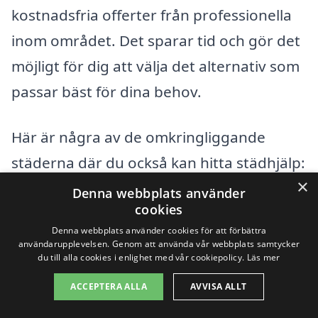
kostnadsfria offerter från professionella
inom området. Det sparar tid och gör det
möjligt för dig att välja det alternativ som
passar bäst för dina behov.
Här är några av de omkringliggande
städerna där du också kan hitta städhjälp:
×
Denna webbplats använder
Askersund
cookies
Denna webbplats använder cookies för att förbättra
Lerbäck
användarupplevelsen. Genom att använda vår webbplats samtycker
du till alla cookies i enlighet med vår cookiepolicy.
Läs mer
Forsvik
ACCEPTERA ALLA
AVVISA ALLT
Hammarslund