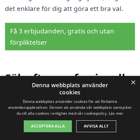
det enklare för dig att göra ett bra val.
Få 3 erbjudanden, gratis och utan
förpliktelser
Sök efter professionell
×
Denna webbplats använder
städhjälp i städer nära
cookies
Denna webbplats använder cookies för att förbättra
Nordöstra Göteborg
användarupplevelsen. Genom att använda vår webbplats samtycker
du till alla cookies i enlighet med vår cookiepolicy.
Läs mer
ACCEPTERA ALLA
AVVISA ALLT
Att hitta pålitlig städhjälp i Nordöstra