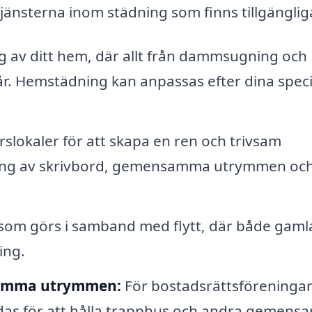
tjänsterna inom städning som finns tillgänglig
 av ditt hem, där allt från dammsugning och
går. Hemstädning kan anpassas efter dina speci
slokaler för att skapa en ren och trivsam
dning av skrivbord, gemensamma utrymmen oc
som görs i samband med flytt, där både gaml
ing.
samma utrymmen:
För bostadsrättsföreningar 
udas för att hålla trapphus och andra gemen