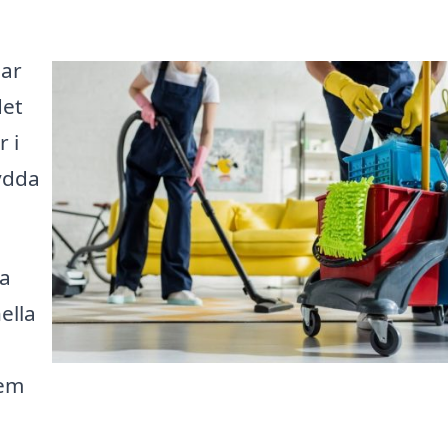
har
det
r i
ydda
ka
ella
hem