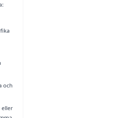
a:
fika
h
a och
eller
samma