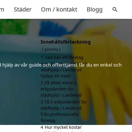
m
Städer
Om / kontakt
Blogg
Innehållsförteckning
gömma
1
Vad kan ett företag
som är specialiserat på
hjälp av vår guide och offerttjänst får du en enkel och
städhjälp i Landeryd
hjälpa till med?
2
Få alltid minst 3
erbjudanden för
städhjälp i Landeryd
3
Få 3 erbjudanden för
städhjälp i Landeryd
från professionella
företag
4
Hur mycket kostar