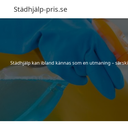
Städhjälp-pris.se
Städhjälp kan ibland kännas som en utmaning – särskilt