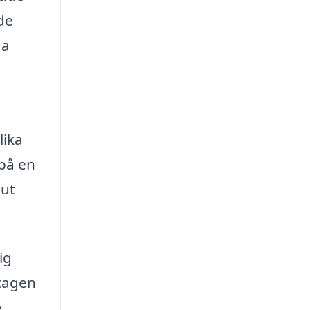
de
ga
lika
på en
lut
ig
ptagen
e