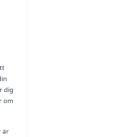
tt
din
r dig
ar om
 är