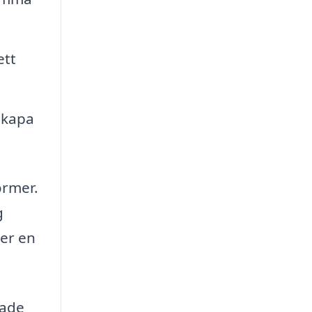
ett
skapa
ormer.
g
ler en
dade