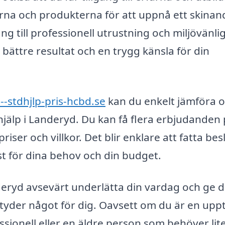
rna och produkterna för att uppnå ett skinan
ng till professionell utrustning och miljövänli
 bättre resultat och en trygg känsla för din
--stdhjlp-pris-hcbd.se
kan du enkelt jämföra o
älp i Landeryd. Du kan få flera erbjudanden 
riser och villkor. Det blir enklare att fatta bes
st för dina behov och din budget.
eryd avsevärt underlätta din vardag och ge d
etyder något för dig. Oavsett om du är en up
ssionell eller en äldre person som behöver lit