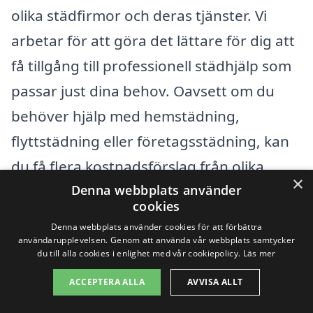
olika städfirmor och deras tjänster. Vi
arbetar för att göra det lättare för dig att
få tillgång till professionell städhjälp som
passar just dina behov. Oavsett om du
behöver hjälp med hemstädning,
flyttstädning eller företagsstädning, kan
du få flera kostnadsförslag från olika
×
Denna webbplats använder
leverantörer på ett ställe.
cookies
Denna webbplats använder cookies för att förbättra
Fjärdhundra ligger centralt i Enköpings
användarupplevelsen. Genom att använda vår webbplats samtycker
du till alla cookies i enlighet med vår cookiepolicy.
Läs mer
område och vi rekommenderar att även
ACCEPTERA ALLA
AVVISA ALLT
titta på städhjälp i närliggande städer för
att säkerställa att du får bästa möjliga