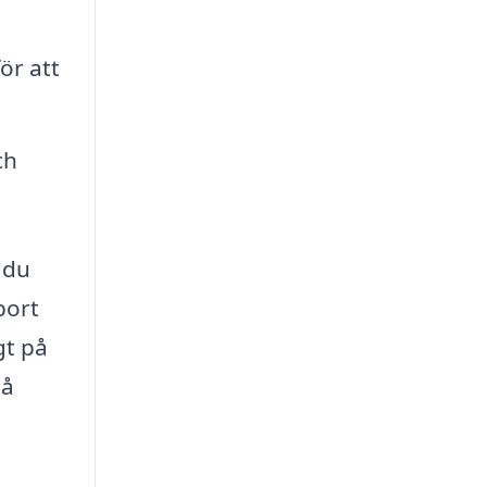
ör att
ch
 du
bort
gt på
på