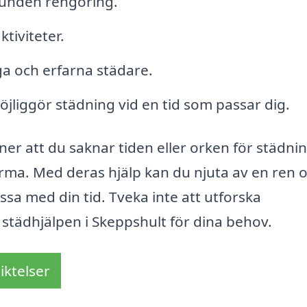
bunden rengöring.
tiviteter.
a och erfarna städare.
möjliggör städning vid en tid som passar dig.
er att du saknar tiden eller orken för städnin
firma. Med deras hjälp kan du njuta av en ren 
sa med din tid. Tveka inte att utforska
 städhjälpen i Skeppshult för dina behov.
iktelser