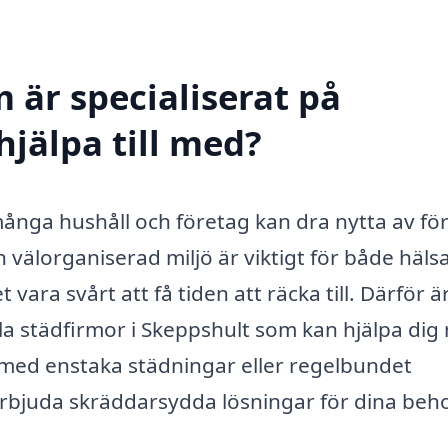
 är specialiserat på
hjälpa till med?
många hushåll och företag kan dra nytta av för
 välorganiserad miljö är viktigt för både häls
 vara svårt att få tiden att räcka till. Därför ä
ella städfirmor i Skeppshult som kan hjälpa di
 med enstaka städningar eller regelbundet
 erbjuda skräddarsydda lösningar för dina beh