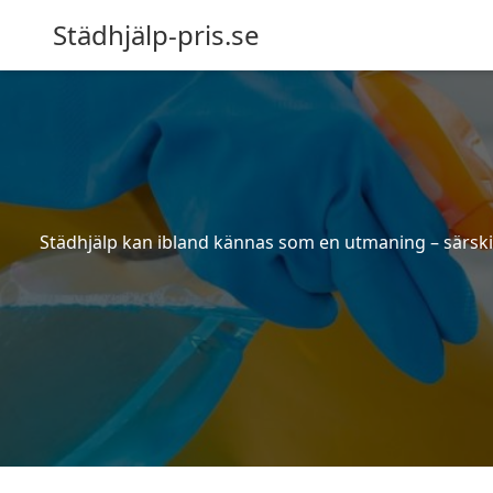
Städhjälp-pris.se
Städhjälp kan ibland kännas som en utmaning – särskilt