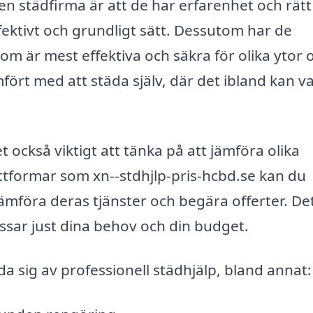
en städfirma är att de har erfarenhet och rätt
ffektivt och grundligt sätt. Dessutom har de
m är mest effektiva och säkra för olika ytor 
mfört med att städa själv, där det ibland kan v
t också viktigt att tänka på att jämföra olika
ttformar som xn--stdhjlp-pris-hcbd.se kan du
 jämföra deras tjänster och begära offerter. De
ssar just dina behov och din budget.
 sig av professionell städhjälp, bland annat: