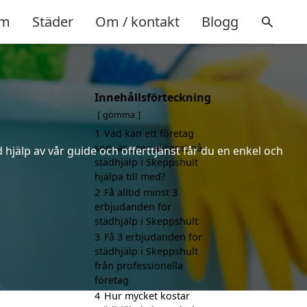
m
Städer
Om / kontakt
Blogg
Innehållsförteckning
gömma
1
Vad kan ett företag
som är specialiserat på
hjälp av vår guide och offerttjänst får du en enkel och
städhjälp i Skeppshult
hjälpa till med?
2
Få alltid minst 3
erbjudanden för
städhjälp i Skeppshult
3
Få 3 erbjudanden för
städhjälp i Skeppshult
från professionella
företag
4
Hur mycket kostar