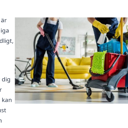
 är
diga
ligt,
 dig
r
u kan
ust
n