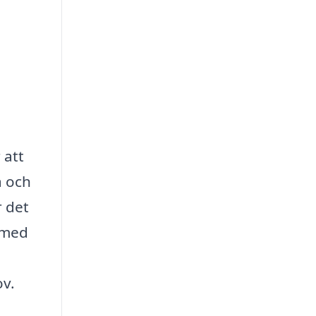
 att
a och
r det
g med
ov.