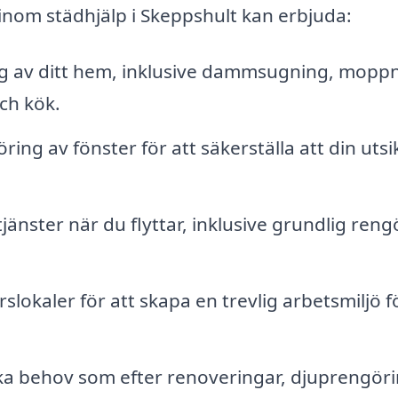
inom städhjälp i Skeppshult kan erbjuda:
 av ditt hem, inklusive dammsugning, moppn
ch kök.
ing av fönster för att säkerställa att din utsi
nster när du flyttar, inklusive grundlig reng
lokaler för att skapa en trevlig arbetsmiljö f
ika behov som efter renoveringar, djuprengör