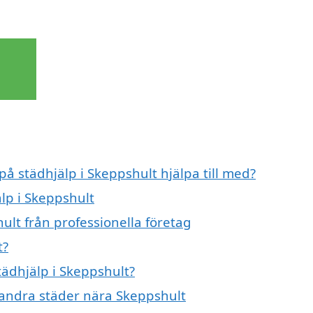
på städhjälp i Skeppshult hjälpa till med?
älp i Skeppshult
ult från professionella företag
t?
tädhjälp i Skeppshult?
i andra städer nära Skeppshult