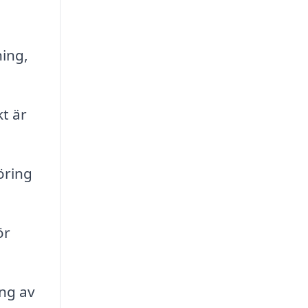
ing,
kt är
öring
ör
ing av