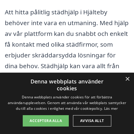
Att hitta pålitlig städhjälp i Hjälteby
behöver inte vara en utmaning. Med hjälp
av vår plattform kan du snabbt och enkelt
få kontakt med olika städfirmor, som
erbjuder skräddarsydda lösningar för
dina behov. Städhjälp kan vara allt från
hemstädning till flyttstädning, och
×
Denna webbplats använder
oavsett vilken typ av städning du
cookies
efterfrågar kan vi hjälpa dig att få offerter
Denna webbplats använder cookies för att förbättra
användarupplevelsen. Genom att använda vår webbplats samtycker
från lokala företag.
du till alla cookies i enlighet med vår cookiepolicy.
Läs mer
ACCEPTERA ALLA
AVVISA ALLT
Förutom Hjälteby finns det flera