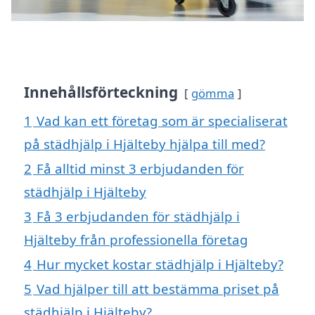
Innehållsförteckning
gömma
1
Vad kan ett företag som är specialiserat
på städhjälp i Hjälteby hjälpa till med?
2
Få alltid minst 3 erbjudanden för
städhjälp i Hjälteby
3
Få 3 erbjudanden för städhjälp i
Hjälteby från professionella företag
4
Hur mycket kostar städhjälp i Hjälteby?
5
Vad hjälper till att bestämma priset på
städhjälp i Hjälteby?