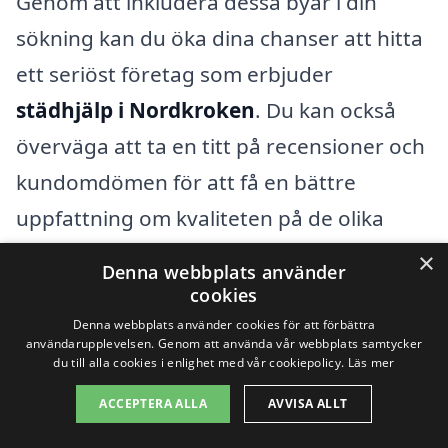
Genom att inkludera dessa byar i din
sökning kan du öka dina chanser att hitta
ett seriöst företag som erbjuder
städhjälp i Nordkroken
. Du kan också
överväga att ta en titt på recensioner och
kundomdömen för att få en bättre
uppfattning om kvaliteten på de olika
företagen. Det är viktigt att välja en
×
Denna webbplats använder
städtjänst som är pålitlig och har
cookies
erfarenhet inom området.
Denna webbplats använder cookies för att förbättra
användarupplevelsen. Genom att använda vår webbplats samtycker
du till alla cookies i enlighet med vår cookiepolicy.
Läs mer
Oavsett om du behöver hjälp med
ACCEPTERA ALLA
AVVISA ALLT
regelbunden städning, flyttstädning, eller