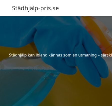
Städhjälp-pris.se
Städhjälp kan ibland kännas som en utmaning – särskilt