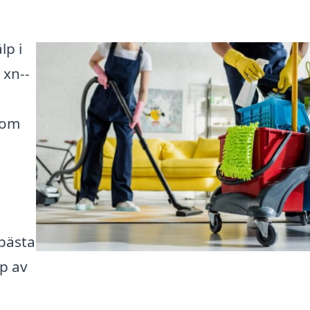
lp i
 xn--
som
 bästa
lp av