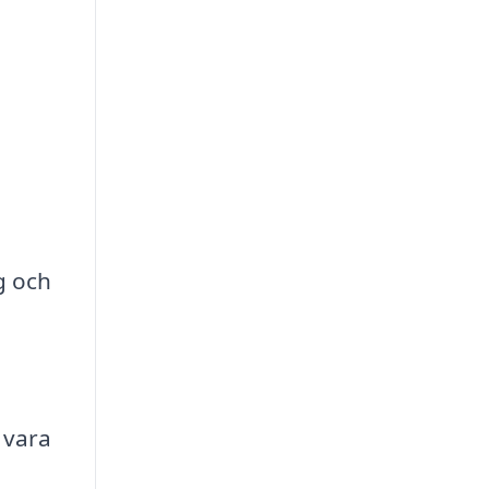
g och
 vara