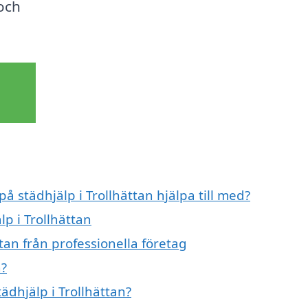
 och
å städhjälp i Trollhättan hjälpa till med?
lp i Trollhättan
tan från professionella företag
n?
tädhjälp i Trollhättan?