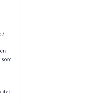
ed
den
iv som
litet,