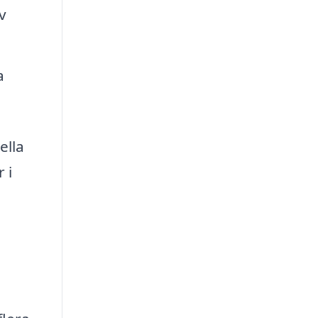
v
a
ella
 i