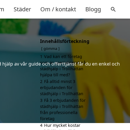
m
Städer
Om / kontakt
Blogg
Innehållsförteckning
gömma
1
Vad kan ett företag
som är specialiserat på
hjälp av vår guide och offerttjänst får du en enkel och
städhjälp i Trollhättan
hjälpa till med?
2
Få alltid minst 3
erbjudanden för
städhjälp i Trollhättan
3
Få 3 erbjudanden för
städhjälp i Trollhättan
från professionella
företag
4
Hur mycket kostar