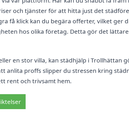
lt via vår plattform. Här kan du snabbt få fram 
priser och tjänster för att hitta just det städför
 få klick kan du begära offerter, vilket ger d
heten hos olika företag. Detta gör det lättare
ller en stor villa, kan städhjälp i Trollhättan 
att anlita proffs slipper du stressen kring städ
 ett rent och trivsamt hem.
iktelser