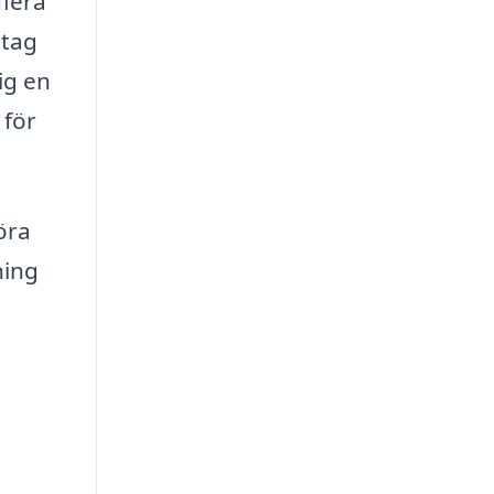
flera
etag
ig en
 för
göra
ning