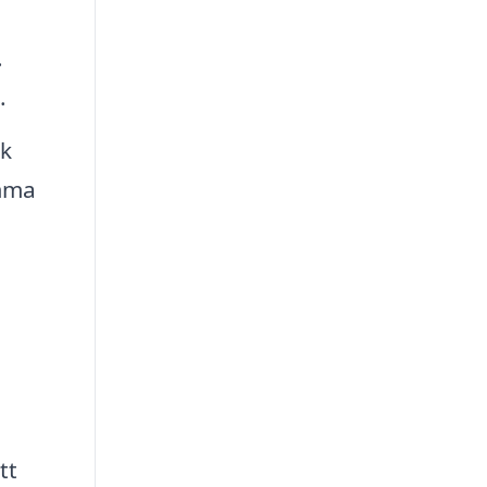
.
.
sk
amma
tt