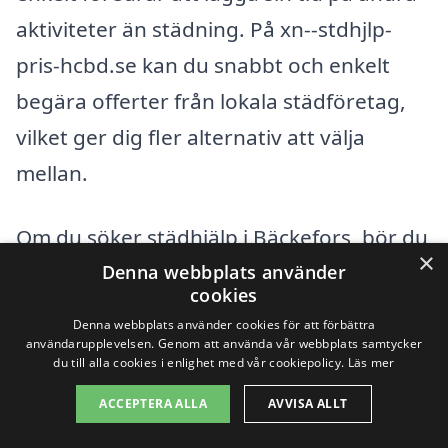
aktiviteter än städning. På xn--stdhjlp-
pris-hcbd.se kan du snabbt och enkelt
begära offerter från lokala städföretag,
vilket ger dig fler alternativ att välja
mellan.
Om du söker städhjälp i Bäckefors, bör du
×
även överväga städföretag i närliggande
Denna webbplats använder
cookies
städer. Detta kan ibland ge dig en större
Denna webbplats använder cookies för att förbättra
mängd alternativ och möjligheter till
användarupplevelsen. Genom att använda vår webbplats samtycker
du till alla cookies i enlighet med vår cookiepolicy.
Läs mer
bättre priser. Här är några städer i
ACCEPTERA ALLA
AVVISA ALLT
närheten som erbjuder städhjälp: