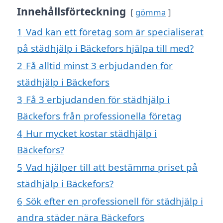
Innehållsförteckning
gömma
1
Vad kan ett företag som är specialiserat
på städhjälp i Bäckefors hjälpa till med?
2
Få alltid minst 3 erbjudanden för
städhjälp i Bäckefors
3
Få 3 erbjudanden för städhjälp i
Bäckefors från professionella företag
4
Hur mycket kostar städhjälp i
Bäckefors?
5
Vad hjälper till att bestämma priset på
städhjälp i Bäckefors?
6
Sök efter en professionell för städhjälp i
andra städer nära Bäckefors