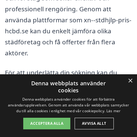
professionell rengöring. Genom att
använda plattformar som xn--stdhjlp-pris-
hcbd.se kan du enkelt jämföra olika
städföretag och få offerter från flera
aktörer.
För att underlätta din sökning kan du
×
även överväga att kolla in städhjälp i
Denna webbplats använder
cookies
följande närliggande städer:
Denna webbplats använder cookies för att förbättra
användarupplevelsen. Genom att använda vår webbplats samtycker
du till alla cookies i enlighet med vår cookiepolicy.
Läs mer
Sundsvall
ACCEPTERA ALLA
AVVISA ALLT
Timrå