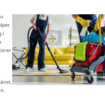
Du
älper
 i
u
törer
änst,
an.