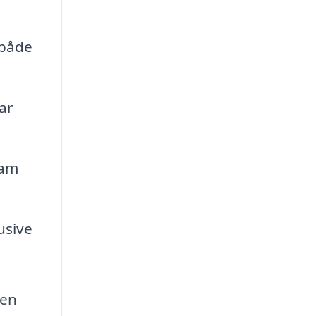
 både
ar
sam
usive
gen