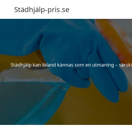
Städhjälp-pris.se
Städhjälp kan ibland kännas som en utmaning – särskilt