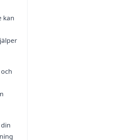
e kan
jälper
 och
om
 din
sning