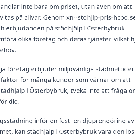
handlar inte bara om priset, utan även om att
 tas på allvar. Genom xn--stdhjlp-pris-hcbd.s
v och erbjudanden på städhjälp i Österbybruk.
mföra olika företag och deras tjänster, vilket h
behov.
nga företag erbjuder miljövänliga städmetoder
 faktor för många kunder som värnar om att
tädhjälp i Österbybruk, tveka inte att fråga 
ör dig.
gsstädning inför en fest, en djuprengöring av
met, kan städhjälp i Österbybruk vara den lö