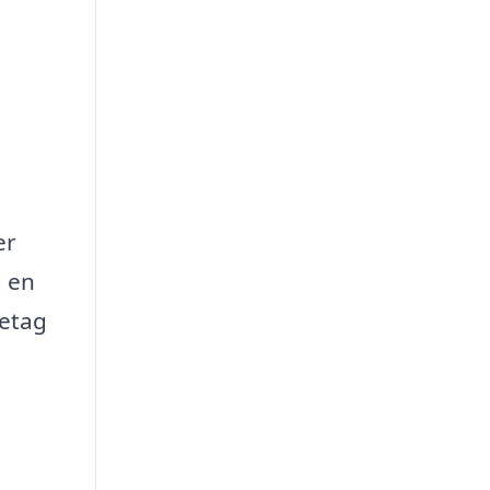
er
d en
retag