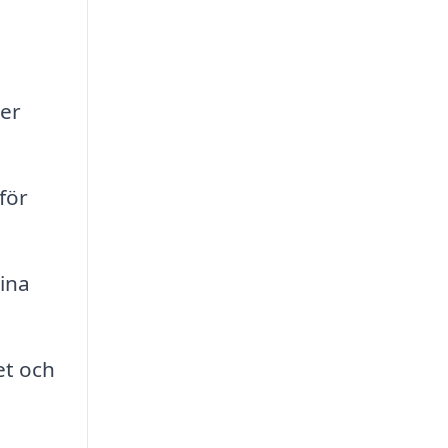
ter
för
ina
et och