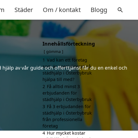
m
Städer
Om / kontakt
Blogg
Innehållsförteckning
gömma
1
Vad kan ett företag
som är specialiserat på
hjälp av vår guide och offerttjänst får du en enkel och
städhjälp i Österbybruk
hjälpa till med?
2
Få alltid minst 3
erbjudanden för
städhjälp i Österbybruk
3
Få 3 erbjudanden för
städhjälp i Österbybruk
från professionella
företag
4
Hur mycket kostar