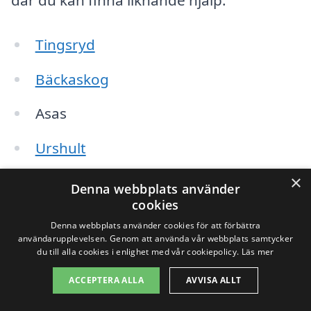
Tingsryd
Bäckaskog
Asas
Urshult
×
Vissefjärda
Denna webbplats använder
cookies
Korrö
Denna webbplats använder cookies för att förbättra
användarupplevelsen. Genom att använda vår webbplats samtycker
Björkå
du till alla cookies i enlighet med vår cookiepolicy.
Läs mer
ACCEPTERA ALLA
AVVISA ALLT
Rödeby