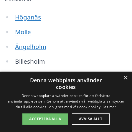
Höganäs
Mölle
Ängelholm
Billesholm
Rydebäck
×
Denna webbplats använder
cookies
Kärralund
Denna webbplats använder cookies för att förbättra
användarupplevelsen. Genom att använda vår webbplats samtycker
Skäret
du till alla cookies i enlighet med vår cookiepolicy.
Läs mer
Rörelse
ACCEPTERA ALLA
AVVISA ALLT