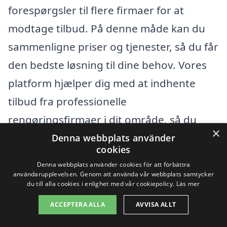
forespørgsler til flere firmaer for at
modtage tilbud. På denne måde kan du
sammenligne priser og tjenester, så du får
den bedste løsning til dine behov. Vores
platform hjælper dig med at indhente
tilbud fra professionelle
rengøringsfirmaer i dit område, så du
×
nemt kan finde den städhjälp, der passer
Denna webbplats använder
cookies
til dig og dit budget.
Denna webbplats använder cookies för att förbättra
användarupplevelsen. Genom att använda vår webbplats samtycker
du till alla cookies i enlighet med vår cookiepolicy.
Läs mer
Få 3 erbjudanden, gratis och utan
ACCEPTERA ALLA
AVVISA ALLT
förpliktelser