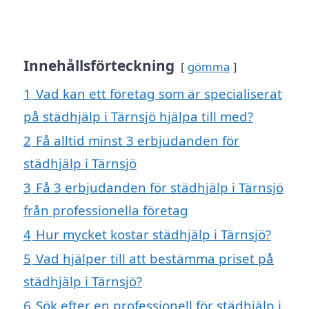
Innehållsförteckning
gömma
1
Vad kan ett företag som är specialiserat
på städhjälp i Tärnsjö hjälpa till med?
2
Få alltid minst 3 erbjudanden för
städhjälp i Tärnsjö
3
Få 3 erbjudanden för städhjälp i Tärnsjö
från professionella företag
4
Hur mycket kostar städhjälp i Tärnsjö?
5
Vad hjälper till att bestämma priset på
städhjälp i Tärnsjö?
6
Sök efter en professionell för städhjälp i