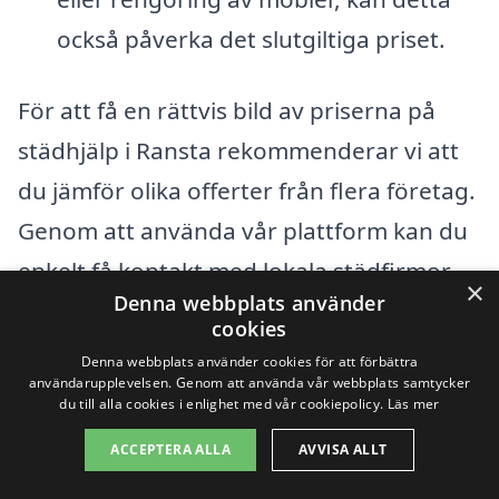
också påverka det slutgiltiga priset.
För att få en rättvis bild av priserna på
städhjälp i Ransta rekommenderar vi att
du jämför olika offerter från flera företag.
Genom att använda vår plattform kan du
enkelt få kontakt med lokala städfirmor
×
Denna webbplats använder
och få offerter som är anpassade efter
cookies
just dina önskemål. På så sätt kan du
Denna webbplats använder cookies för att förbättra
användarupplevelsen. Genom att använda vår webbplats samtycker
känna dig trygg i valet av städhjälp,
du till alla cookies i enlighet med vår cookiepolicy.
Läs mer
samtidigt som du säkerställer att du får
ACCEPTERA ALLA
AVVISA ALLT
ett konkurrenskraftigt pris.