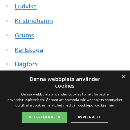
Ludvika
Kristinehamn
Grums
Karlskoga
Hagfors
×
Munkfors
Denna webbplats använder
cookies
Torsby
Denna webbplats använder cookies för att förbättra
användarupplevelsen. Genom att använda vår webbplats samtycker
du till alla cookies i enlighet med vår cookiepolicy.
Läs mer
Arvika
ACCEPTERA ALLA
AVVISA ALLT
Sunne