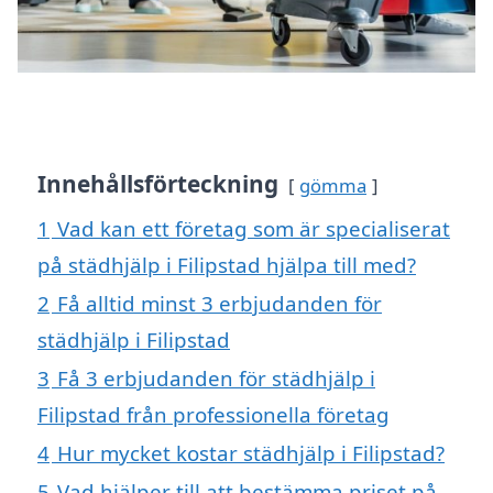
Innehållsförteckning
gömma
1
Vad kan ett företag som är specialiserat
på städhjälp i Filipstad hjälpa till med?
2
Få alltid minst 3 erbjudanden för
städhjälp i Filipstad
3
Få 3 erbjudanden för städhjälp i
Filipstad från professionella företag
4
Hur mycket kostar städhjälp i Filipstad?
5
Vad hjälper till att bestämma priset på