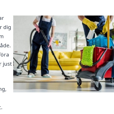
ar
r dig
om
råde.
föra
 just
ng,
t.