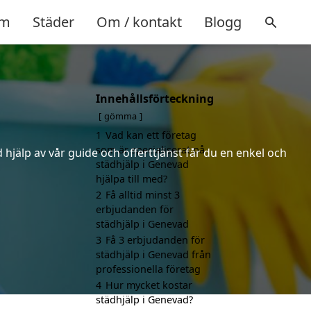
m
Städer
Om / kontakt
Blogg
Innehållsförteckning
gömma
1
Vad kan ett företag
som är specialiserat på
hjälp av vår guide och offerttjänst får du en enkel och
städhjälp i Genevad
hjälpa till med?
2
Få alltid minst 3
erbjudanden för
städhjälp i Genevad
3
Få 3 erbjudanden för
städhjälp i Genevad från
professionella företag
4
Hur mycket kostar
städhjälp i Genevad?