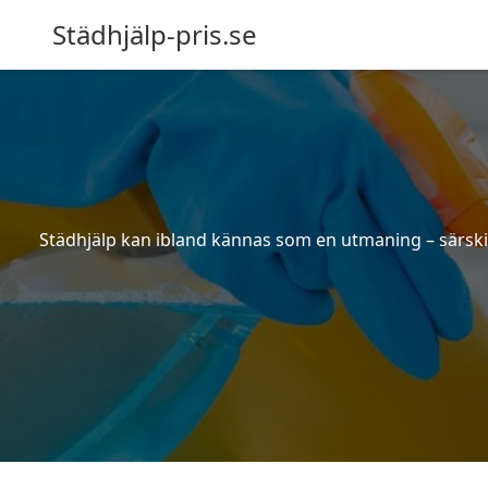
Städhjälp-pris.se
Städhjälp kan ibland kännas som en utmaning – särskilt