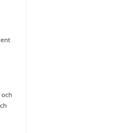
rent
t och
och