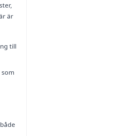
ster,
är är
g till
v som
r både