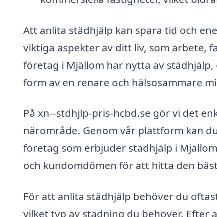
Att anlita städhjälp kan spara tid och ene
viktiga aspekter av ditt liv, som arbete,
företag i Mjällom har nytta av städhjälp, 
form av en renare och hälsosammare mil
På xn--stdhjlp-pris-hcbd.se gör vi det enkel
närområde. Genom vår plattform kan du s
företag som erbjuder städhjälp i Mjällom.
och kundomdömen för att hitta den bästa
För att anlita städhjälp behöver du oftast
vilket typ av städning du behöver. Efter 