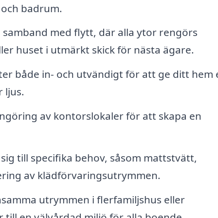
 och badrum.
 samband med flytt, där alla ytor rengörs
er huset i utmärkt skick för nästa ägare.
r både in- och utvändigt för att ge ditt hem 
 ljus.
ngöring av kontorslokaler för att skapa en
sig till specifika behov, såsom mattstvätt,
ering av klädförvaringsutrymmen.
amma utrymmen i flerfamiljshus eller
 till en välvårdad miljö för alla boende.