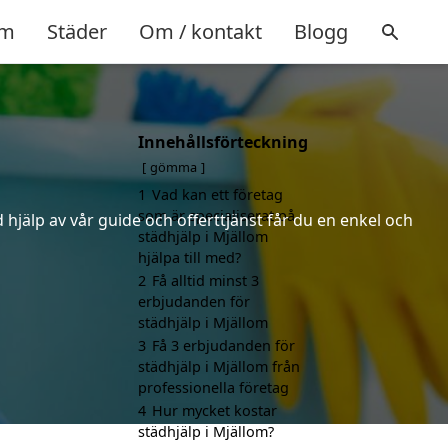
m
Städer
Om / kontakt
Blogg
Innehållsförteckning
gömma
1
Vad kan ett företag
som är specialiserat på
hjälp av vår guide och offerttjänst får du en enkel och
städhjälp i Mjällom
hjälpa till med?
2
Få alltid minst 3
erbjudanden för
städhjälp i Mjällom
3
Få 3 erbjudanden för
städhjälp i Mjällom från
professionella företag
4
Hur mycket kostar
städhjälp i Mjällom?