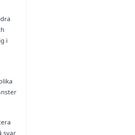
ndra
ch
g i
olika
änster
cera
å svar