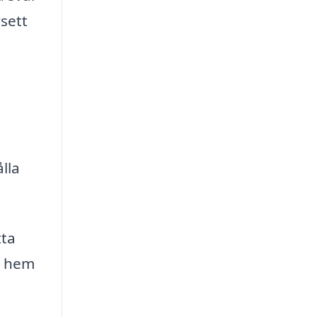
vsett
lla
tta
tt hem