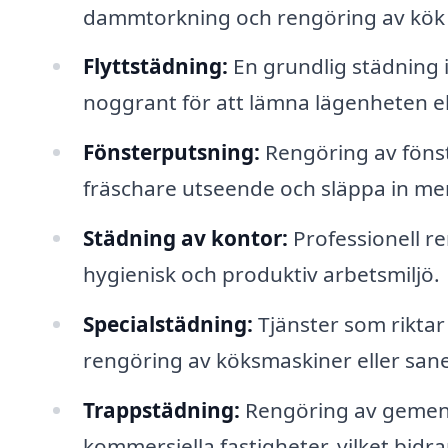
dammtorkning och rengöring av kök
Flyttstädning:
En grundlig städning i
noggrant för att lämna lägenheten ell
Fönsterputsning:
Rengöring av fönste
fräschare utseende och släppa in mer
Städning av kontor:
Professionell re
hygienisk och produktiv arbetsmiljö.
Specialstädning:
Tjänster som riktar 
rengöring av köksmaskiner eller san
Trappstädning:
Rengöring av gemens
kommersiella fastigheter, vilket bidrar