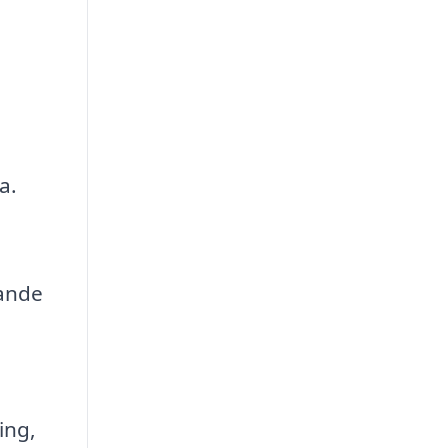
a.
dande
ing,