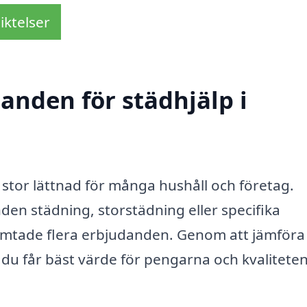
iktelser
danden för städhjälp i
n stor lättnad för många hushåll och företag.
en städning, storstädning eller specifika
nhämtade flera erbjudanden. Genom att jämföra
t du får bäst värde för pengarna och kvalitete