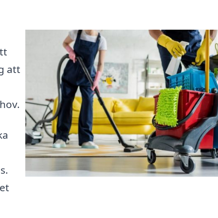
tt
g att
ehov.
ka
s.
det