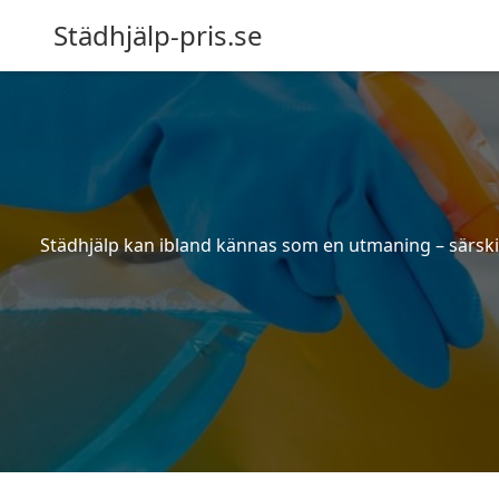
Städhjälp-pris.se
Städhjälp kan ibland kännas som en utmaning – särskilt