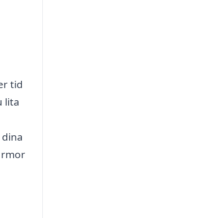
r tid
 lita
 dina
firmor