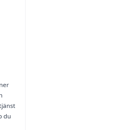
oner
h
tjänst
lp du