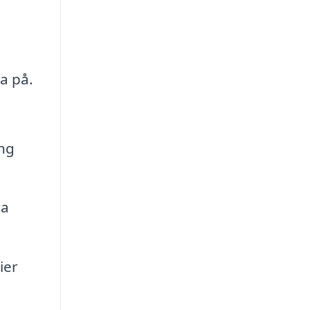
ka på.
ing
ra
ier