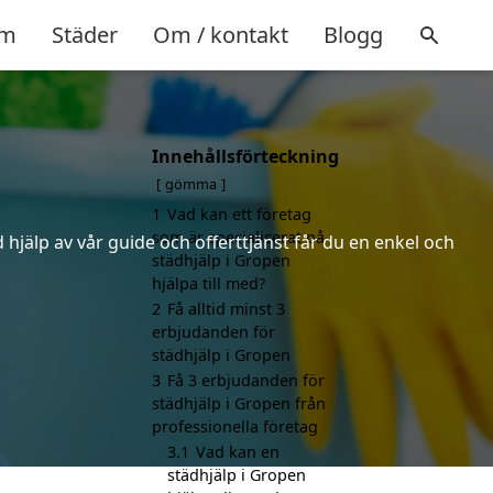
m
Städer
Om / kontakt
Blogg
Innehållsförteckning
gömma
1
Vad kan ett företag
som är specialiserat på
hjälp av vår guide och offerttjänst får du en enkel och
städhjälp i Gropen
hjälpa till med?
2
Få alltid minst 3
erbjudanden för
städhjälp i Gropen
3
Få 3 erbjudanden för
städhjälp i Gropen från
professionella företag
3.1
Vad kan en
städhjälp i Gropen