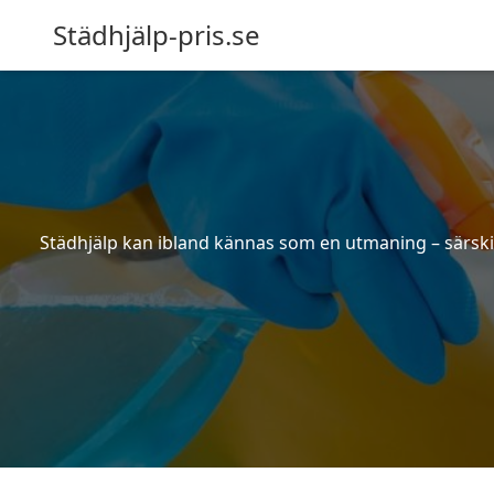
Städhjälp-pris.se
Städhjälp kan ibland kännas som en utmaning – särskilt