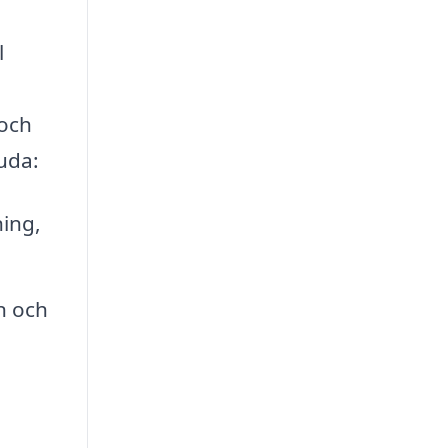
l
 och
uda:
ing,
n och