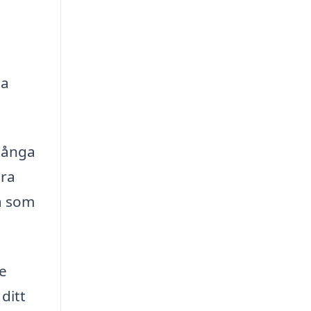
ta
 Många
öra
ma som
de
ditt