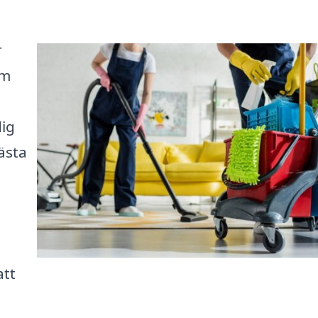
r
rm
dig
ästa
att