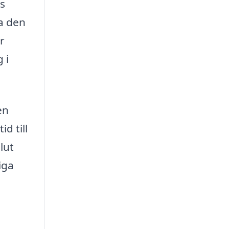
as
ta den
r
 i
en
d till
lut
iga