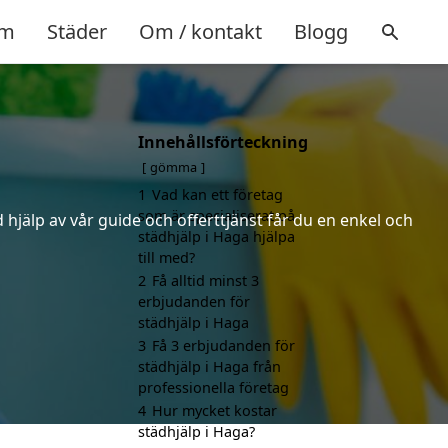
m
Städer
Om / kontakt
Blogg
Innehållsförteckning
gömma
1
Vad kan ett företag
som är specialiserat på
hjälp av vår guide och offerttjänst får du en enkel och
städhjälp i Haga hjälpa
till med?
2
Få alltid minst 3
erbjudanden för
städhjälp i Haga
3
Få 3 erbjudanden för
städhjälp i Haga från
professionella företag
4
Hur mycket kostar
städhjälp i Haga?