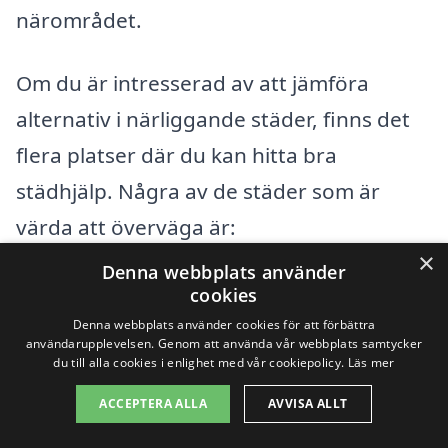
närområdet.
Om du är intresserad av att jämföra
alternativ i närliggande städer, finns det
flera platser där du kan hitta bra
städhjälp. Några av de städer som är
värda att överväga är:
×
Denna webbplats använder
Trelleborg
cookies
Denna webbplats använder cookies för att förbättra
Vellinge
användarupplevelsen. Genom att använda vår webbplats samtycker
du till alla cookies i enlighet med vår cookiepolicy.
Läs mer
Skurup
ACCEPTERA ALLA
AVVISA ALLT
Svedala