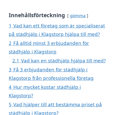
Innehållsförteckning
gömma
1
Vad kan ett företag som är specialiserat
på städhjälp i Klagstorp hjälpa till med?
2
Få alltid minst 3 erbjudanden för
städhjälp i Klagstorp
2.1
Vad kan en städhjälp hjälpa till med?
3
Få 3 erbjudanden för städhjälp i
Klagstorp från professionella företag
4
Hur mycket kostar städhjälp i
Klagstorp?
5
Vad hjälper till att bestämma priset på
städhjälp i Klagstorp?