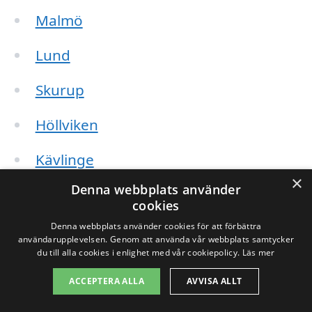
Malmö
Lund
Skurup
Höllviken
Kävlinge
×
Denna webbplats använder
Östra Grevie
cookies
Limhamn
Denna webbplats använder cookies för att förbättra
användarupplevelsen. Genom att använda vår webbplats samtycker
du till alla cookies i enlighet med vår cookiepolicy.
Läs mer
Tygelsjö
ACCEPTERA ALLA
AVVISA ALLT
Genom att ange dina krav och önskemål