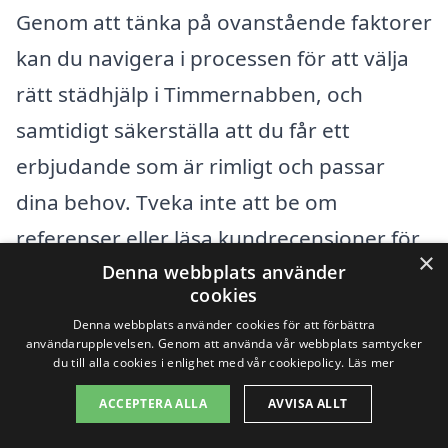
Genom att tänka på ovanstående faktorer
kan du navigera i processen för att välja
rätt städhjälp i Timmernabben, och
samtidigt säkerställa att du får ett
erbjudande som är rimligt och passar
dina behov. Tveka inte att be om
referenser eller läsa kundrecensioner för
×
att få en uppfattning om den städfirma
Denna webbplats använder
cookies
du överväger.
Denna webbplats använder cookies för att förbättra
användarupplevelsen. Genom att använda vår webbplats samtycker
du till alla cookies i enlighet med vår cookiepolicy.
Läs mer
Få 3 erbjudanden, gratis och utan
ACCEPTERA ALLA
AVVISA ALLT
förpliktelser