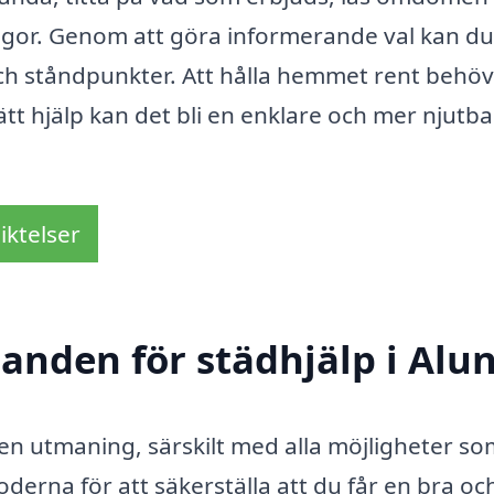
rågor. Genom att göra informerande val kan du
och ståndpunkter. Att hålla hemmet rent behö
t hjälp kan det bli en enklare och mer njutba
iktelser
danden för städhjälp i Alu
a en utmaning, särskilt med alla möjligheter s
erna för att säkerställa att du får en bra oc