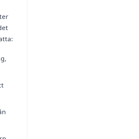
ter
det
atta:
ng,
tt
ån
rn