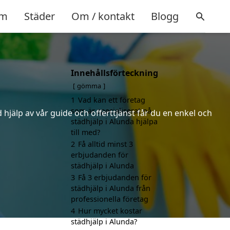
m
Städer
Om / kontakt
Blogg
Innehållsförteckning
gömma
1
Vad kan ett företag
som är specialiserat på
hjälp av vår guide och offerttjänst får du en enkel och
städhjälp i Alunda hjälpa
till med?
2
Få alltid minst 3
erbjudanden för
städhjälp i Alunda
3
Få 3 erbjudanden för
städhjälp i Alunda från
professionella företag
4
Hur mycket kostar
städhjälp i Alunda?