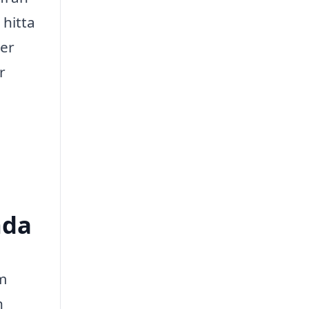
 hitta
ver
r
nda
om
h