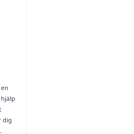
 en
 hjälp
t
r dig
.