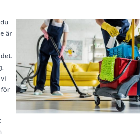
 du
se är
ådet.
g,
vi
 för
t
n