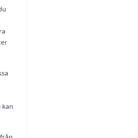
 du
h
ra
ter
ssa
h
m kan
 från