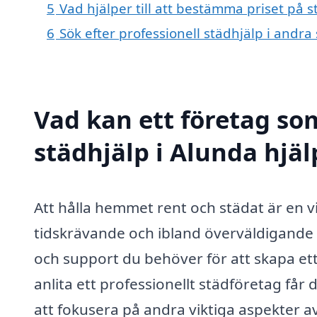
5
Vad hjälper till att bestämma priset på s
6
Sök efter professionell städhjälp i andr
Vad kan ett företag som
städhjälp i Alunda hjäl
Att hålla hemmet rent och städat är en v
tidskrävande och ibland överväldigande u
och support du behöver för att skapa e
anlita ett professionellt städföretag får
att fokusera på andra viktiga aspekter av 