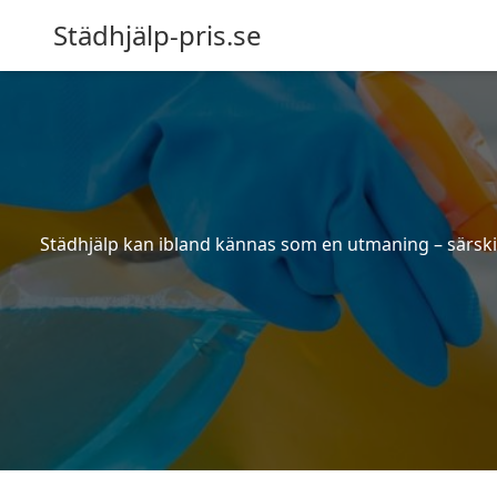
Städhjälp-pris.se
Städhjälp kan ibland kännas som en utmaning – särskilt