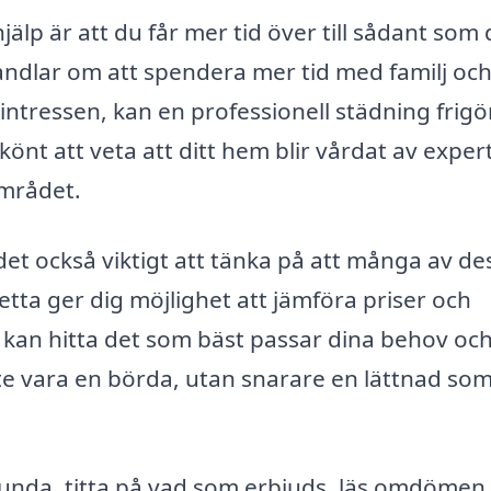
jälp är att du får mer tid över till sådant som
andlar om att spendera mer tid med familj oc
intressen, kan en professionell städning frigö
önt att veta att ditt hem blir vårdat av exper
mrådet.
det också viktigt att tänka på att många av de
etta ger dig möjlighet att jämföra priser och
du kan hitta det som bäst passar dina behov oc
nte vara en börda, utan snarare en lättnad so
Alunda, titta på vad som erbjuds, läs omdömen