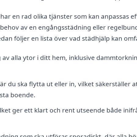
har en rad olika tjänster som kan anpassas ef
r behov av en engångsstädning eller regelbun
edan följer en lista över vad städhjälp kan omf
v alla ytor i ditt hem, inklusive dammtorkni
 du ska flytta ut eller in, vilket säkerställer a
ästa boende.
lket ger ett klart och rent utseende både inifr
dning som ska utföras sporadiskt, där alla hö