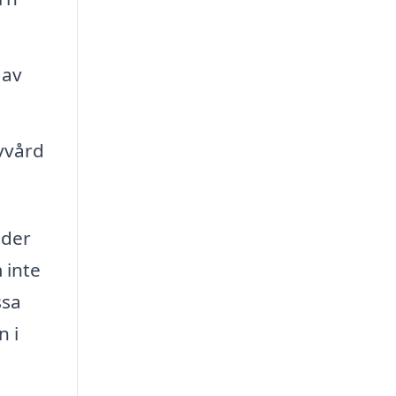
 av
vvård
nder
 inte
ssa
n i