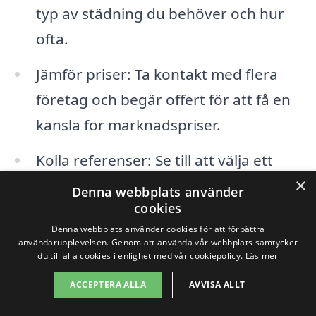
typ av städning du behöver och hur
ofta.
Jämför priser: Ta kontakt med flera
företag och begär offert för att få en
känsla för marknadspriser.
Kolla referenser: Se till att välja ett
×
företag med goda betyg och nöjda
Denna webbplats använder
cookies
kunder.
Denna webbplats använder cookies för att förbättra
användarupplevelsen. Genom att använda vår webbplats samtycker
Fråga om serviceutbudet: Många
du till alla cookies i enlighet med vår cookiepolicy.
Läs mer
företag kan erbjuda extra tjänster
ACCEPTERA ALLA
AVVISA ALLT
som fönsterputsning eller städning av