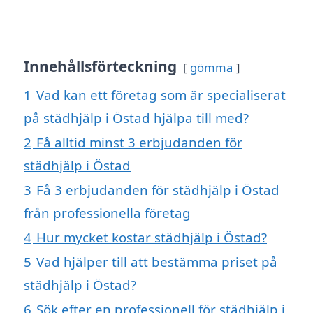
Innehållsförteckning
gömma
1
Vad kan ett företag som är specialiserat
på städhjälp i Östad hjälpa till med?
2
Få alltid minst 3 erbjudanden för
städhjälp i Östad
3
Få 3 erbjudanden för städhjälp i Östad
från professionella företag
4
Hur mycket kostar städhjälp i Östad?
5
Vad hjälper till att bestämma priset på
städhjälp i Östad?
6
Sök efter en professionell för städhjälp i