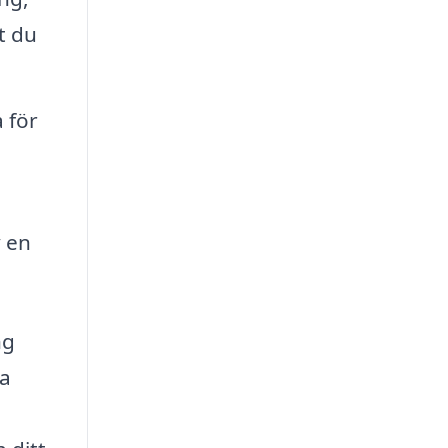
t du
 för
v en
ng
ma