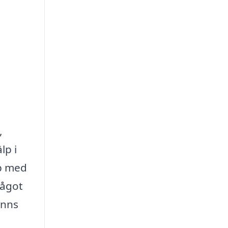
,
lp i
lp med
något
inns