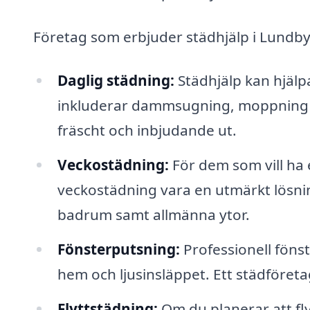
Företag som erbjuder städhjälp i Lundby 
Daglig städning:
Städhjälp kan hjälpa
inkluderar dammsugning, moppning oc
fräscht och inbjudande ut.
Veckostädning:
För dem som vill ha
veckostädning vara en utmärkt lösni
badrum samt allmänna ytor.
Fönsterputsning:
Professionell föns
hem och ljusinsläppet. Ett städföreta
Flyttstädning:
Om du planerar att fly