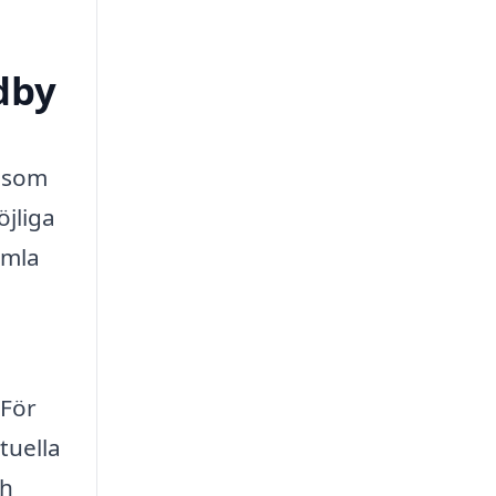
dby
g som
öjliga
amla
 För
tuella
ch