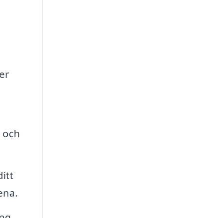
er
 och
itt
ena.
ng,