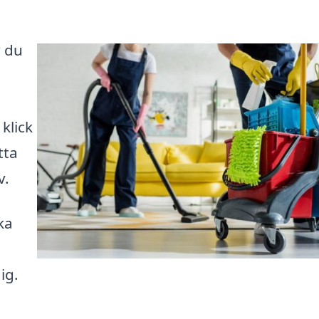
r du
klick
tta
v.
ka
ig.