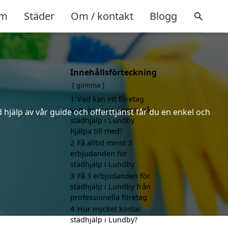
m
Städer
Om / kontakt
Blogg
Innehållsförteckning
gömma
1
Vad kan ett företag
som är specialiserat på
hjälp av vår guide och offerttjänst får du en enkel och
städhjälp i Lundby
hjälpa till med?
2
Få alltid minst 3
erbjudanden för
städhjälp i Lundby
3
Få 3 erbjudanden för
städhjälp i Lundby från
professionella företag
4
Hur mycket kostar
städhjälp i Lundby?