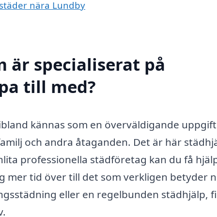
a städer nära Lundby
 är specialiserat på
pa till med?
 ibland kännas som en överväldigande uppgift
 familj och andra åtaganden. Det är här städhjä
lita professionella städföretag kan du få hjä
ig mer tid över till det som verkligen betyder 
gsstädning eller en regelbunden städhjälp, f
v.