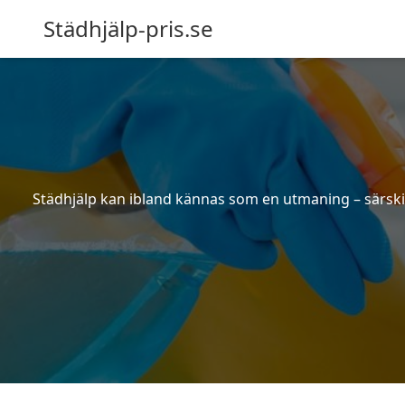
Städhjälp-pris.se
Städhjälp kan ibland kännas som en utmaning – särskilt