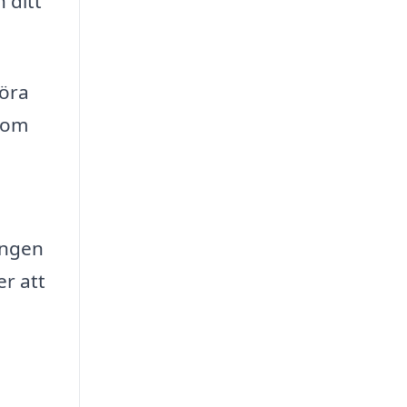
 ditt
föra
enom
ningen
er att