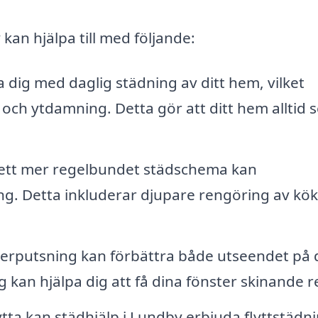
kan hjälpa till med följande:
 dig med daglig städning av ditt hem, vilket
h ytdamning. Detta gör att ditt hem alltid s
 ett mer regelbundet städschema kan
ng. Detta inkluderar djupare rengöring av kök
terputsning kan förbättra både utseendet på d
g kan hjälpa dig att få dina fönster skinande r
tta kan städhjälp i Lundby erbjuda flyttstädni