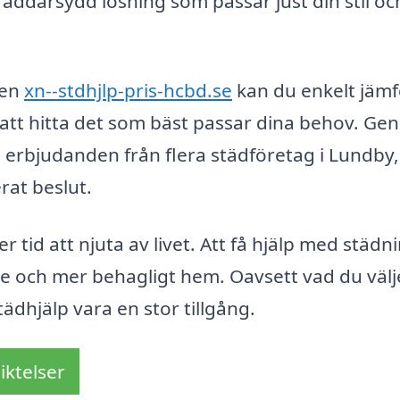
räddarsydd lösning som passar just din stil och
men
xn--stdhjlp-pris-hcbd.se
kan du enkelt jäm
 att hitta det som bäst passar dina behov. G
å erbjudanden från flera städföretag i Lundby,
erat beslut.
r tid att njuta av livet. Att få hjälp med städ
e och mer behagligt hem. Oavsett vad du välj
städhjälp vara en stor tillgång.
iktelser