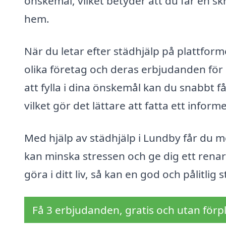
önskemål, vilket betyder att du får en sk
hem.
När du letar efter städhjälp på plattfor
olika företag och deras erbjudanden för
att fylla i dina önskemål kan du snabbt f
vilket gör det lättare att fatta ett inform
Med hjälp av städhjälp i Lundby får du me
kan minska stressen och ge dig ett renar
göra i ditt liv, så kan en god och pålitlig 
Få 3 erbjudanden, gratis och utan förpl