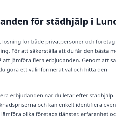
danden för städhjälp i Lun
 lösning för både privatpersoner och företa
ng. För att säkerställa att du får den bästa m
idé att jämföra flera erbjudanden. Genom att s
 du göra ett välinformerat val och hitta den
lera erbjudanden när du letar efter städhjälp.
rknadspriserna och kan enkelt identifiera even
t jämföra olika företags tjänster, erfarenhet o