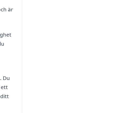
och är
ighet
du
n. Du
 ett
ditt