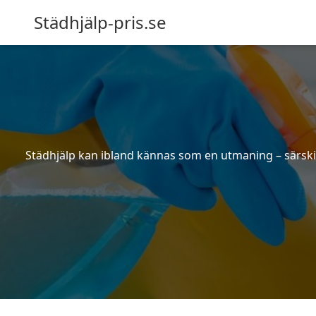
Städhjälp-pris.se
Städhjälp kan ibland kännas som en utmaning – särskilt