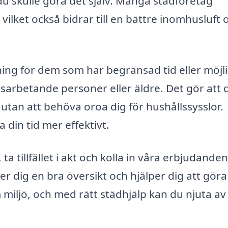
du skulle göra det själv. Många städföretag
ilket också bidrar till en bättre inomhusluft 
sning för dem som har begränsad tid eller möjl
rkesarbetande personer eller äldre. Det gör att 
, utan att behöva oroa dig för hushållssysslor.
 din tid mer effektivt.
ta tillfället i akt och kolla in våra erbjudande
 ger dig en bra översikt och hjälper dig att göra
 miljö, och med rätt städhjälp kan du njuta av 