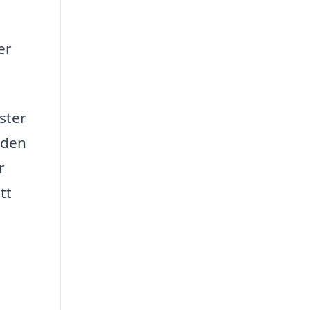
er
ster
nden
r
tt