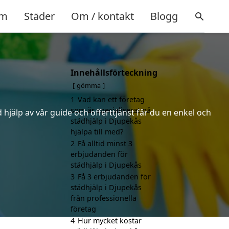
m
Städer
Om / kontakt
Blogg
Innehållsförteckning
gömma
1
Vad kan ett företag
som är specialiserat på
hjälp av vår guide och offerttjänst får du en enkel och
städhjälp i Djupekås
hjälpa till med?
2
Få alltid minst 3
erbjudanden för
städhjälp i Djupekås
3
Få 3 erbjudanden för
städhjälp i Djupekås
från professionella
företag
4
Hur mycket kostar