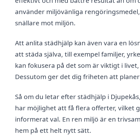
effektivt och med bättre resultat än om 
använder miljövänliga rengöringsmedel, v
snällare mot miljön.
Att anlita städhjälp kan även vara en lö
att städa själva, till exempel familjer, y
kan fokusera på det som är viktigt i livet
Dessutom ger det dig friheten att planera
Så om du letar efter städhjälp i Djupekås, 
har möjlighet att få flera offerter, vilket
informerat val. En ren miljö är en trivsam
hem på ett helt nytt sätt.