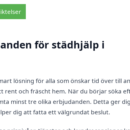
iktelser
danden för städhjälp i
art lösning för alla som önskar tid över till a
ett rent och fräscht hem. När du börjar söka ef
hämta minst tre olika erbjudanden. Detta ger di
er dig att fatta ett välgrundat beslut.