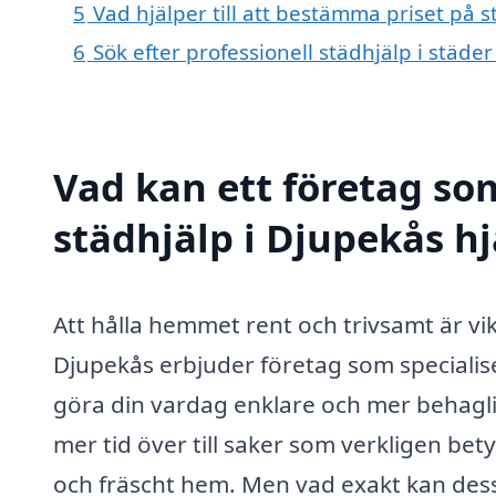
5
Vad hjälper till att bestämma priset på s
6
Sök efter professionell städhjälp i städe
Vad kan ett företag som
städhjälp i Djupekås hj
Att hålla hemmet rent och trivsamt är vik
Djupekås erbjuder företag som specialisera
göra din vardag enklare och mer behaglig
mer tid över till saker som verkligen bet
och fräscht hem. Men vad exakt kan dess