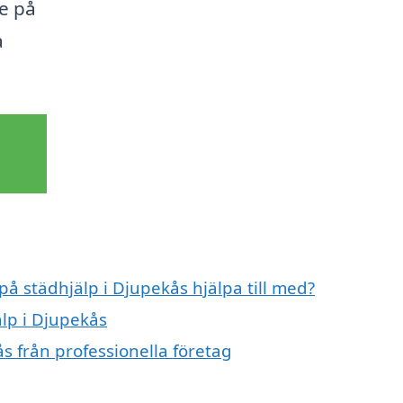
de på
a
på städhjälp i Djupekås hjälpa till med?
älp i Djupekås
s från professionella företag