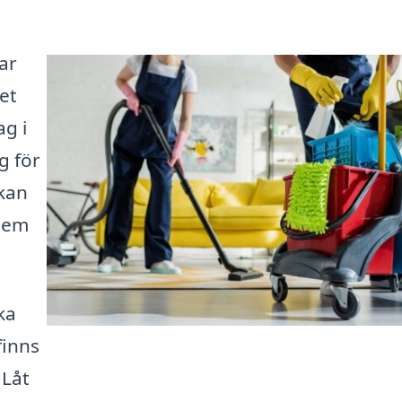
ar
det
ag i
g för
 kan
 hem
ka
finns
 Låt