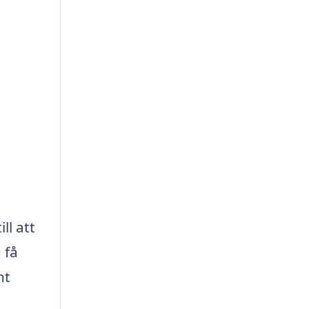
ll att
 få
nt