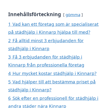
Innehållsförteckning
gömma
1
Vad kan ett företag som är specialiserat
på städhjälp i Kinnarp hjälpa till med?
2
Få alltid minst 3 erbjudanden för
städhjälp i Kinnarp
3
Få 3 erbjudanden för städhjälp i
Kinnarp från professionella företag
4
Hur mycket kostar städhjälp i Kinnarp?
5
Vad hjälper till att bestämma priset på
städhjälp i Kinnarp?
6
Sök efter en professionell för städhjälp i
andra städer nära Kinnarp