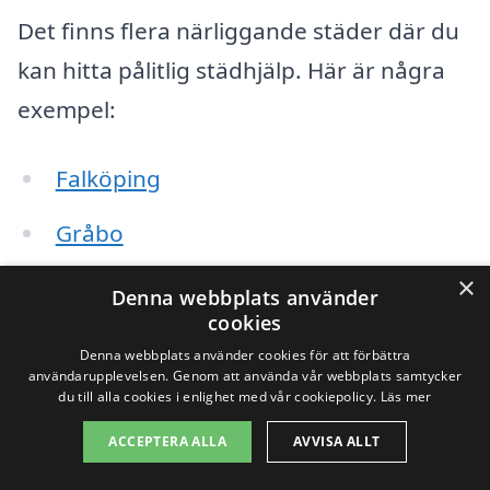
Det finns flera närliggande städer där du
kan hitta pålitlig städhjälp. Här är några
exempel:
Falköping
Gråbo
×
Tidaholm
Denna webbplats använder
cookies
Hänvi
Denna webbplats använder cookies för att förbättra
användarupplevelsen. Genom att använda vår webbplats samtycker
Skara
du till alla cookies i enlighet med vår cookiepolicy.
Läs mer
ACCEPTERA ALLA
AVVISA ALLT
Götene