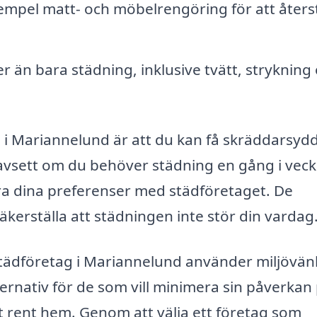
xempel matt- och möbelrengöring för att återst
 än bara städning, inklusive tvätt, strykning
p i Mariannelund är att du kan få skräddarsyd
Oavsett om du behöver städning en gång i vec
ra dina preferenser med städföretaget. De
äkerställa att städningen inte stör din vardag
tädföretag i Mariannelund använder miljövän
ternativ för de som vill minimera sin påverkan
t rent hem. Genom att välja ett företag som