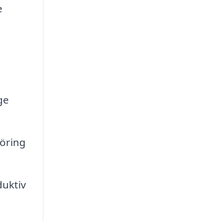
e
ge
göring
duktiv