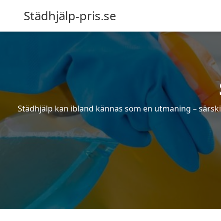
Städhjälp-pris.se
Städhjälp kan ibland kännas som en utmaning – särskilt