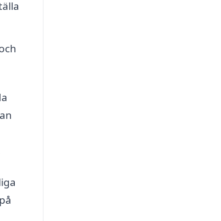
älla
 och
da
kan
.
liga
 på