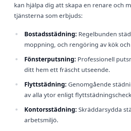
kan hjälpa dig att skapa en renare och m
tjänsterna som erbjuds:
Bostadsstädning:
Regelbunden städn
moppning, och rengöring av kök oc
Fönsterputsning:
Professionell putsn
ditt hem ett fräscht utseende.
Flyttstädning:
Genomgående städning 
av alla ytor enligt flyttstädningscheckl
Kontorsstädning:
Skräddarsydda städl
arbetsmiljö.