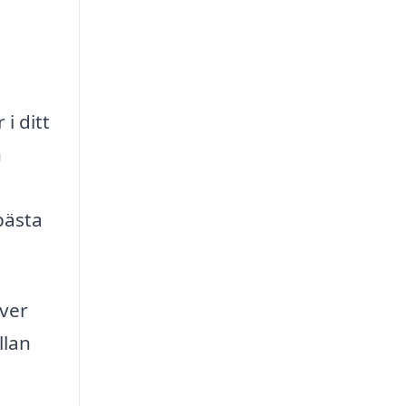
i ditt
n
bästa
över
llan