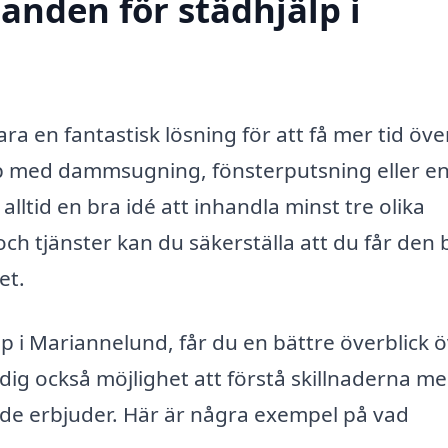
danden för städhjälp i
ra en fantastisk lösning för att få mer tid över 
lp med dammsugning, fönsterputsning eller e
lltid en bra idé att inhandla minst tre olika
h tjänster kan du säkerställa att du får den 
et.
lp i Mariannelund, får du en bättre överblick 
ig också möjlighet att förstå skillnaderna me
er de erbjuder. Här är några exempel på vad