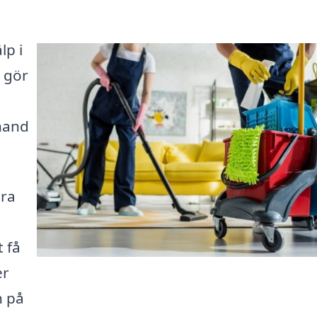
lp i
 gör
hand
ära
t få
er
n på