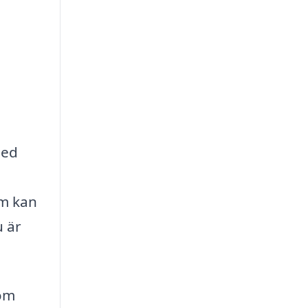
med
om kan
u är
som