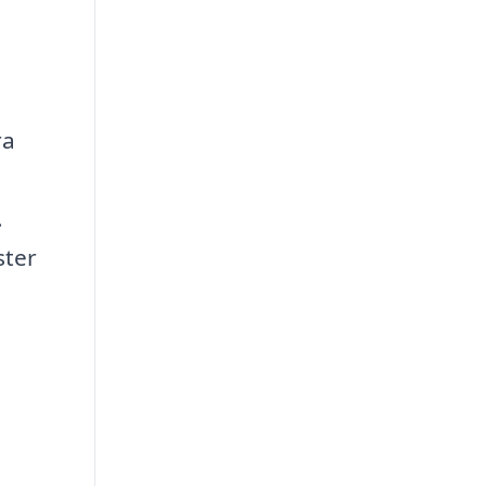
ra
.
ster