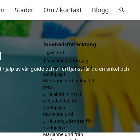
m
Städer
Om / kontakt
Blogg
Innehållsförteckning
d
gömma
1
Vad kan ett företag
som är specialiserat på
hjälp av vår guide och offerttjänst får du en enkel och
städhjälp i
Mariannelund hjälpa till
med?
2
Få alltid minst 3
erbjudanden för
städhjälp i
Mariannelund
3
Få 3 erbjudanden för
städhjälp i
Mariannelund från