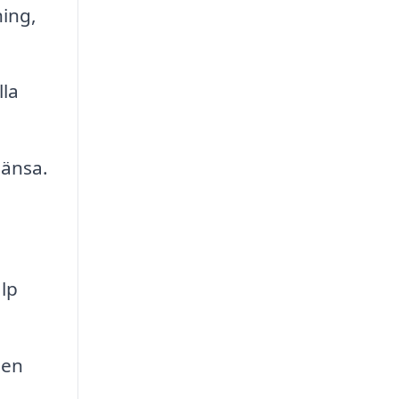
ing,
lla
länsa.
lp
 en