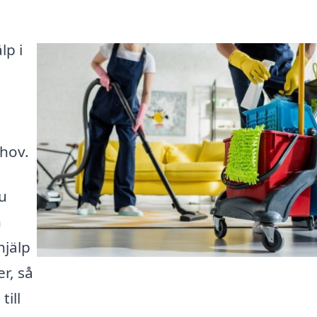
lp i
ehov.
u
n
hjälp
r, så
till