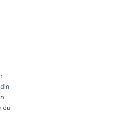
er
 din
en
m du