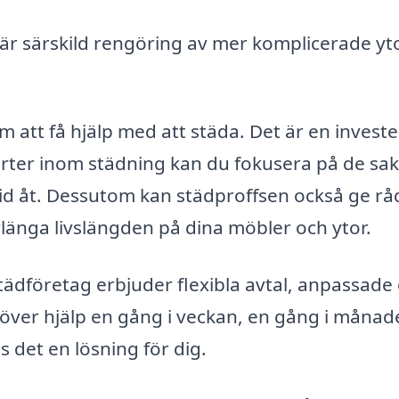
r särskild rengöring av mer komplicerade yto
 att få hjälp med att städa. Det är en investe
erter inom städning kan du fokusera på de sa
tid åt. Dessutom kan städproffsen också ge r
örlänga livslängden på dina möbler och ytor.
ädföretag erbjuder flexibla avtal, anpassade 
över hjälp en gång i veckan, en gång i månad
nns det en lösning för dig.