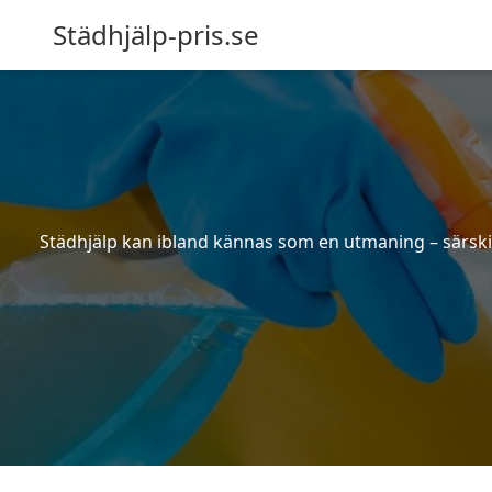
Städhjälp-pris.se
Städhjälp kan ibland kännas som en utmaning – särskilt