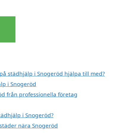
på städhjälp i Snogeröd hjälpa till med?
älp i Snogeröd
d från professionella företag
städhjälp i Snogeröd?
a städer nära Snogeröd