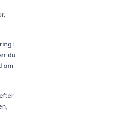
r,
ring i
ker du
åd om
efter
en,