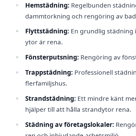
Hemstädning:
Regelbunden städning
dammtorkning och rengöring av bad
Flyttstädning:
En grundlig städning inf
ytor är rena.
Fönsterputsning:
Rengöring av fönste
Trappstädning:
Professionell städn
flerfamiljshus.
Strandstädning:
Ett mindre känt men
hjälper till att hålla strandytor rena.
Städning av företagslokaler:
Rengöri
ren och inbjudande arbetsmiljö.