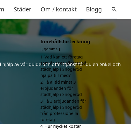
m
Städer
Om / kontakt
Blogg
Innehållsförteckning
gömma
1
Vad kan ett företag
som är specialiserat på
hjälp av vår guide och offerttjänst får du en enkel och
städhjälp i Snogeröd
hjälpa till med?
2
Få alltid minst 3
erbjudanden för
städhjälp i Snogeröd
3
Få 3 erbjudanden för
städhjälp i Snogeröd
från professionella
företag
4
Hur mycket kostar