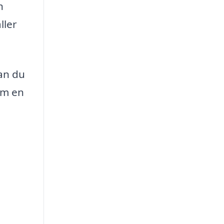
n
ller
kan du
om en