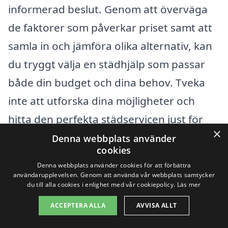
informerad beslut. Genom att överväga
de faktorer som påverkar priset samt att
samla in och jämföra olika alternativ, kan
du tryggt välja en städhjälp som passar
både din budget och dina behov. Tveka
inte att utforska dina möjligheter och
hitta den perfekta städservicen just för
×
dig!
Denna webbplats använder
cookies
Denna webbplats använder cookies för att förbättra
Få 3 erbjudanden, gratis och utan
användarupplevelsen. Genom att använda vår webbplats samtycker
du till alla cookies i enlighet med vår cookiepolicy.
Läs mer
förpliktelser
ACCEPTERA ALLA
AVVISA ALLT