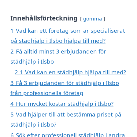
Innehållsförteckning
gömma
1
Vad kan ett företag som är specialiserat
på städhjälp i Ilsbo hjälpa till med?
2
Få alltid minst 3 erbjudanden för
städhjälp i Ilsbo
2.1
Vad kan en städhjälp hjälpa till med?
3
Få 3 erbjudanden för städhjälp i Ilsbo
från professionella företag
4
Hur mycket kostar städhjälp i Ilsbo?
5
Vad hjälper till att bestämma priset på
städhjälp i Ilsbo?
6
Sök efter professionell städhjälp i andra